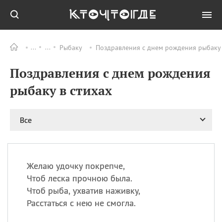
Рыбаку
Поздравления с днем рождения рыбаку 
Все
ПРАЗДНИКИ
Поздравления с днем рождения
06.08
Преображение
Господне у западных
рыбаку в стихах
христиан
06.08
День памяти
благоверных князей
Все
Бориса и Глеба, во
святом Крещении
Романа и Давида
07.08
День ассирийских
Желаю удочку покрепче,
мучеников
Чтоб леска прочною была.
07.08
Национальный день
Чтоб рыба, ухватив наживку,
маяка
Расстаться с нею не смогла.
07.08
Годовщина битвы при
Бояка