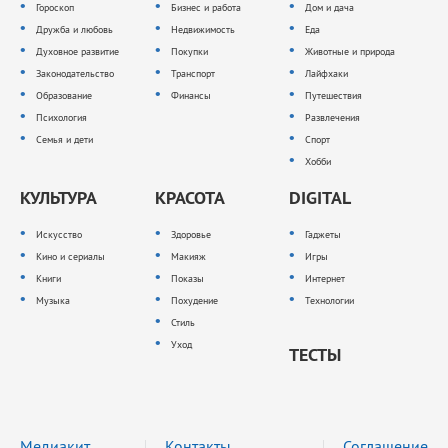
Гороскоп
Бизнес и работа
Дом и дача
Дружба и любовь
Недвижимость
Еда
Духовное развитие
Покупки
Животные и природа
Законодательство
Транспорт
Лайфхаки
Образование
Финансы
Путешествия
Психология
Развлечения
Семья и дети
Спорт
Хобби
КУЛЬТУРА
КРАСОТА
DIGITAL
Искусство
Здоровье
Гаджеты
Кино и сериалы
Макияж
Игры
Книги
Показы
Интернет
Музыка
Похудение
Технологии
Стиль
Уход
ТЕСТЫ
Медиакит
Контакты
Соглашение