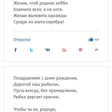
Желаю, чтоб родное хобби
Кормило всех, а не кота.
Желаю выловить однажды
Все
ИМЕНА
Сундук из злата-серебра!
Сегодня празднуют именины
Открытка
Анатолий
, Афанасий,
Борис
419
,
Еще
Кристина
Посмотреть значение
и
Поздравляем с днем рождения,
происхождение
Дорогой наш рыбачок,
Пусть всегда, без промедления,
Рыбка дергает крючок.
Чтобы ты ее, родную,