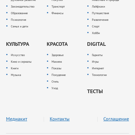
Законодательство
Транспорт
Лайфхаки
Образование
Финансы
Путешествия
Психология
Развлечения
Семья и дети
Спорт
Хобби
КУЛЬТУРА
КРАСОТА
DIGITAL
Искусство
Здоровье
Гаджеты
Кино и сериалы
Макияж
Игры
Книги
Показы
Интернет
Музыка
Похудение
Технологии
Стиль
Уход
ТЕСТЫ
Медиакит
Контакты
Соглашение