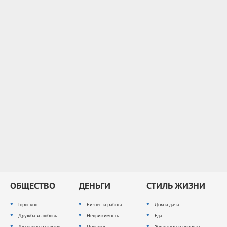
ОБЩЕСТВО
ДЕНЬГИ
СТИЛЬ ЖИЗНИ
Гороскоп
Бизнес и работа
Дом и дача
Дружба и любовь
Недвижимость
Еда
Духовное развитие
Покупки
Животные и природа