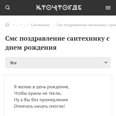
Сантехнику
Смс поздравление сантехнику с дн
Все
ПРАЗДНИКИ
Смс поздравление сантехнику с
08.08
День «Счастье
случается» (Happiness
днем рождения
Happens Day)
08.08
День мира в Аугсбурге
Все
08.08
Ермолаев день
09.08
День святого
великомученика
Пантелеймона –
Я желаю в день рождения,
покровителя всех
врачей и целителя
Чтобы краны не текли,
больных
Ну а Вы без промедления
09.08
День книголюбов (Book
Отмечать начать смогли!
Lovers Day)