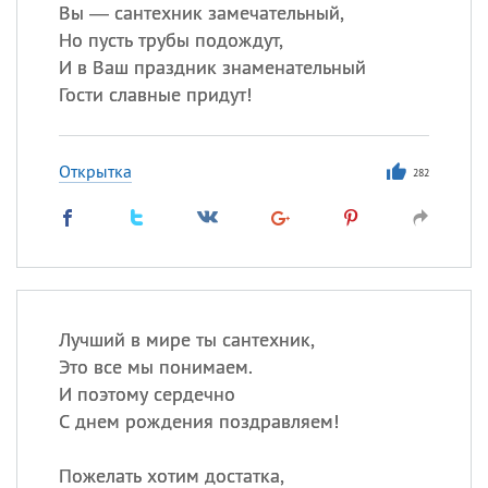
Вы — сантехник замечательный,
Но пусть трубы подождут,
Все
ИМЕНА
И в Ваш праздник знаменательный
Сегодня празднуют именины
Гости славные придут!
Александр
,
Макар
Открытка
282
Анна
Посмотреть значение
и
происхождение
Лучший в мире ты сантехник,
Это все мы понимаем.
И поэтому сердечно
С днем рождения поздравляем!
Пожелать хотим достатка,