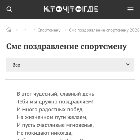
Спортсмену
Смс поздравление спортсмену 2026
Все
ПРАЗДНИКИ
Смс поздравление спортсмену
11.08
Рождество святителя
Николая Чудотворца
11.08
День «мусорной еды»
Все
11.08
День полета на
воздушном шарике
12.08
Курбан Байрам —
праздник
В этот чудесный, славный день
жертвоприношения
Тебя мы дружно поздравляем!
12.08
День
И много радостных побед
Военно‑воздушных сил
На жизненном пути желаем,
(День ВВС) РФ
И пусть счастливые мгновенья,
Не покидают никогда,