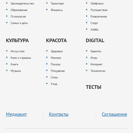
Законодательство
Транспорт
Лайфхаки
Образование
Финансы
Путешествия
Психология
Развлечения
Семья и дети
Спорт
Хобби
КУЛЬТУРА
КРАСОТА
DIGITAL
Искусство
Здоровье
Гаджеты
Кино и сериалы
Макияж
Игры
Книги
Показы
Интернет
Музыка
Похудение
Технологии
Стиль
Уход
ТЕСТЫ
Медиакит
Контакты
Соглашение