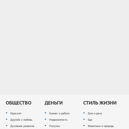
ОБЩЕСТВО
ДЕНЬГИ
СТИЛЬ ЖИЗНИ
Гороскоп
Бизнес и работа
Дом и дача
Дружба и любовь
Недвижимость
Еда
Духовное развитие
Покупки
Животные и природа