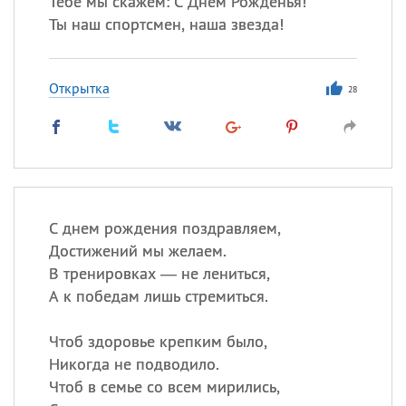
Тебе мы скажем: С Днем Рожденья!
Все
ИМЕНА
Ты наш спортсмен, наша звезда!
Сегодня празднуют именины
Открытка
Акакий
,
Василий
,
Иван
,
28
Еще
Алена
,
Анастасия
,
Антонина
,
Еще
С днем рождения поздравляем,
Посмотреть значение
и
Достижений мы желаем.
происхождение
В тренировках — не лениться,
А к победам лишь стремиться.
Чтоб здоровье крепким было,
Никогда не подводило.
Чтоб в семье со всем мирились,