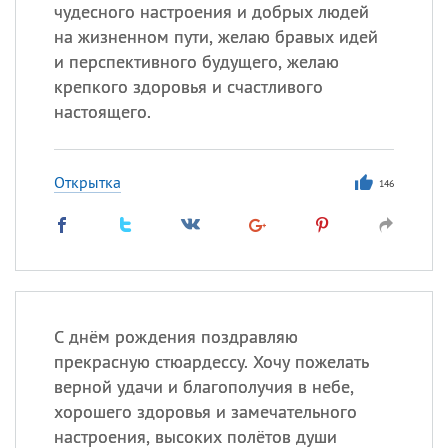
Все
ИМЕНА
чудесного настроения и добрых людей
на жизненном пути, желаю бравых идей
Сегодня празднуют именины
и перспективного будущего, желаю
крепкого здоровья и счастливого
Сергей
, Теодор,
Федор
настоящего.
Посмотреть значение
и
происхождение
Открытка
146
С днём рождения поздравляю
прекрасную стюардессу. Хочу пожелать
верной удачи и благополучия в небе,
хорошего здоровья и замечательного
настроения, высоких полётов души