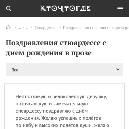
Стюардессе
Поздравления стюардессе с днем ро
Все
ПРАЗДНИКИ
Поздравления стюардессе с
09.08
День памяти жертв
атомной
днем рождения в прозе
бомбардировки
Нагасаки
09.08
День переплетов
Все
09.08
Национальный женский
день
09.08
Национальный день
Неотразимую и великолепную девушку,
рисового пудинга
потрясающую и замечательную
09.08
День Дымняшки
стюардессу поздравляю с днём
(Smokey Bear Day)
рождения. Желаю успешных полётов
по небу и высоких полётов души, желаю