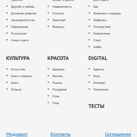
Дружба и любовь
Недвижимость
Еда
Духовное развитие
Покупки
Животные и природа
Законодательство
Транспорт
Лайфхаки
Образование
Финансы
Путешествия
Психология
Развлечения
Семья и дети
Спорт
Хобби
КУЛЬТУРА
КРАСОТА
DIGITAL
Искусство
Здоровье
Гаджеты
Кино и сериалы
Макияж
Игры
Книги
Показы
Интернет
Музыка
Похудение
Технологии
Стиль
Уход
ТЕСТЫ
Медиакит
Контакты
Соглашение