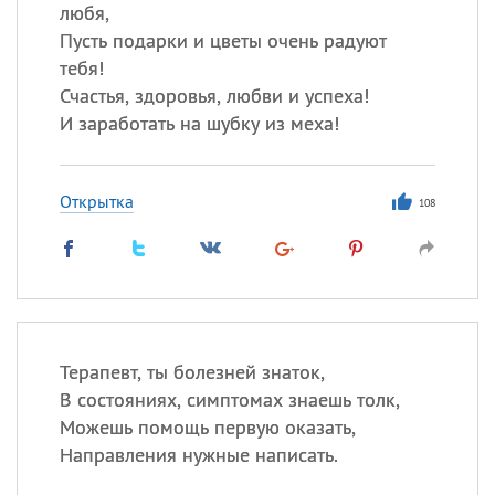
Все
ИМЕНА
любя,
Пусть подарки и цветы очень радуют
Сегодня празднуют именины
тебя!
Счастья, здоровья, любви и успеха!
Герман
,
Иван
,
Клим
,
Еще
И заработать на шубку из меха!
Анфиса
Открытка
108
Посмотреть значение
и
происхождение
Терапевт, ты болезней знаток,
В состояниях, симптомах знаешь толк,
Можешь помощь первую оказать,
Направления нужные написать.