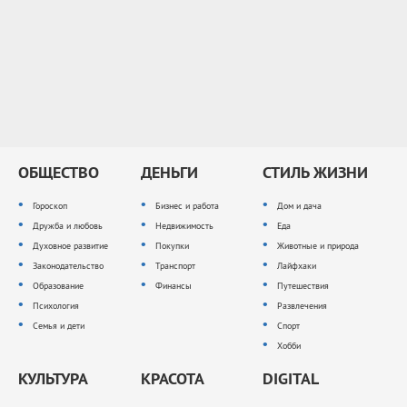
ОБЩЕСТВО
ДЕНЬГИ
СТИЛЬ ЖИЗНИ
Гороскоп
Бизнес и работа
Дом и дача
Дружба и любовь
Недвижимость
Еда
Духовное развитие
Покупки
Животные и природа
Законодательство
Транспорт
Лайфхаки
Образование
Финансы
Путешествия
Психология
Развлечения
Семья и дети
Спорт
Хобби
КУЛЬТУРА
КРАСОТА
DIGITAL