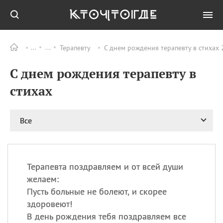
Терапевту
С днем рождения терапевту в стихах 
Все
ПРАЗДНИКИ
С днем рождения терапевту в
09.08
День памяти
великомученика и
стихах
целителя Пантелеимона
11.08
Рождество святителя
Николая Чудотворца
Все
11.08
День «мусорной еды»
11.08
День полета на
воздушном шарике
Терапевта поздравляем и от всей души
11.08
День Святой Клары —
желаем:
покровительницы
Пусть больные не болеют, и скорее
телевидения
здоровеют!
В день рождения тебя поздравляем все