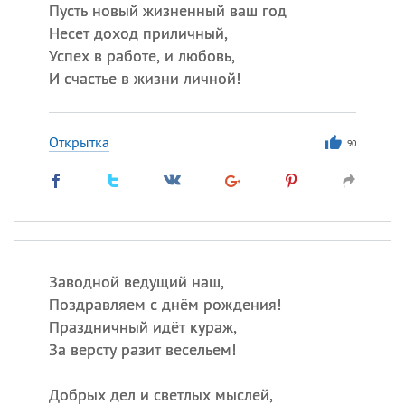
Все
ИМЕНА
Пусть новый жизненный ваш год
Несет доход приличный,
Сегодня празднуют именины
Успех в работе, и любовь,
И счастье в жизни личной!
Сергей
, Теодор,
Федор
Посмотреть значение
и
Открытка
происхождение
90
Заводной ведущий наш,
Поздравляем с днём рождения!
Праздничный идёт кураж,
За версту разит весельем!
Добрых дел и светлых мыслей,