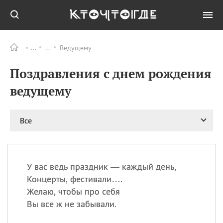
Ведущему
Все
ПРАЗДНИКИ
Поздравления с днем рождения
09.08
День памяти жертв
атомной
ведущему
бомбардировки
Нагасаки
09.08
День переплетов
Все
09.08
Национальный женский
день
09.08
Национальный день
У вас ведь праздник — каждый день,
рисового пудинга
Концерты, фестивали….
09.08
День Дымняшки
Желаю, чтобы про себя
(Smokey Bear Day)
Вы все ж не забывали.