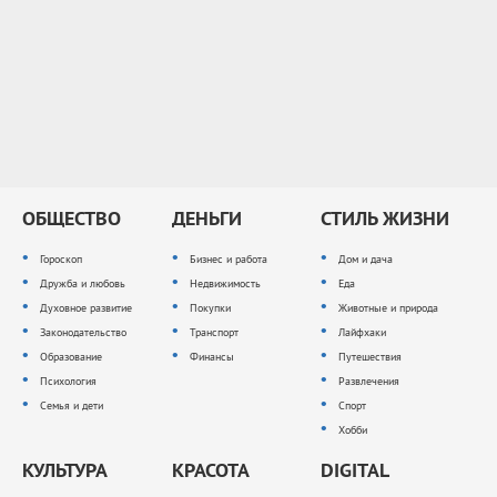
ОБЩЕСТВО
ДЕНЬГИ
СТИЛЬ ЖИЗНИ
Гороскоп
Бизнес и работа
Дом и дача
Дружба и любовь
Недвижимость
Еда
Духовное развитие
Покупки
Животные и природа
Законодательство
Транспорт
Лайфхаки
Образование
Финансы
Путешествия
Психология
Развлечения
Семья и дети
Спорт
Хобби
КУЛЬТУРА
КРАСОТА
DIGITAL