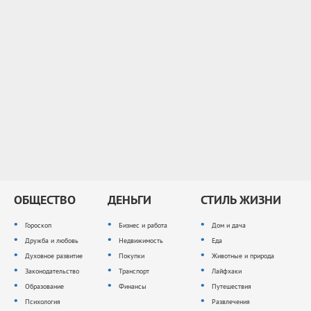
ОБЩЕСТВО
ДЕНЬГИ
СТИЛЬ ЖИЗНИ
Гороскоп
Бизнес и работа
Дом и дача
Дружба и любовь
Недвижимость
Еда
Духовное развитие
Покупки
Животные и природа
Законодательство
Транспорт
Лайфхаки
Образование
Финансы
Путешествия
Психология
Развлечения