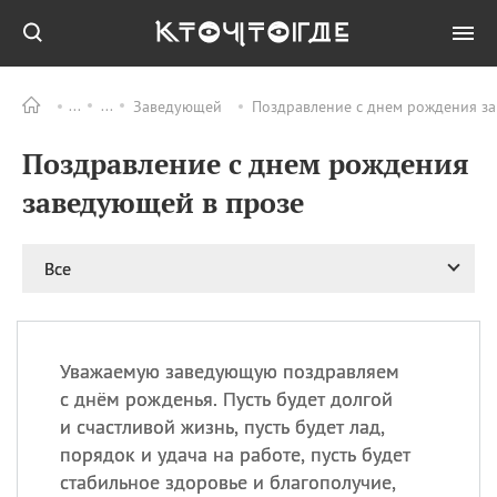
Заведующей
Поздравление с днем рождения за
Все
ПРАЗДНИКИ
Поздравление с днем рождения
09.08
День памяти жертв
атомной
заведующей в прозе
бомбардировки
Нагасаки
09.08
День переплетов
Все
09.08
Национальный женский
день
09.08
Национальный день
Уважаемую заведующую поздравляем
рисового пудинга
с днём рожденья. Пусть будет долгой
09.08
День Дымняшки
и счастливой жизнь, пусть будет лад,
(Smokey Bear Day)
порядок и удача на работе, пусть будет
стабильное здоровье и благополучие,