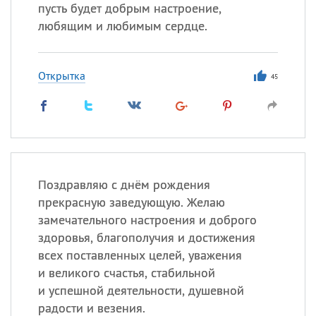
Все
ИМЕНА
пусть будет добрым настроение,
любящим и любимым сердце.
Сегодня празднуют именины
Сергей
, Теодор,
Федор
Открытка
45
Посмотреть значение
и
происхождение
Поздравляю с днём рождения
прекрасную заведующую. Желаю
замечательного настроения и доброго
здоровья, благополучия и достижения
всех поставленных целей, уважения
и великого счастья, стабильной
и успешной деятельности, душевной
радости и везения.