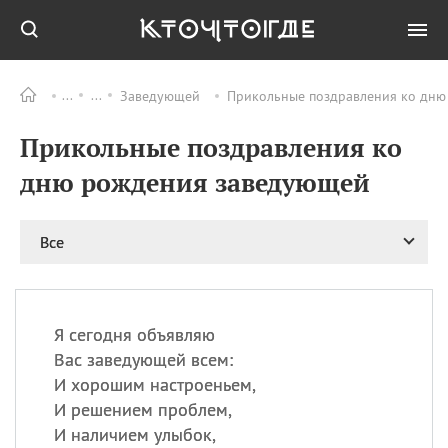
Заведующей
Прикольные поздравления ко дню
Все
ПРАЗДНИКИ
Прикольные поздравления ко
06.08
Преображение
Господне у западных
дню рождения заведующей
христиан
06.08
День памяти
благоверных князей
Все
Бориса и Глеба, во
святом Крещении
Романа и Давида
07.08
День ассирийских
Я сегодня объявляю
мучеников
Вас заведующей всем:
07.08
Национальный день
И хорошим настроеньем,
маяка
И решением проблем,
07.08
Годовщина битвы при
И наличием улыбок,
Бояка