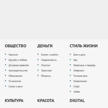
ОБЩЕСТВО
ДЕНЬГИ
СТИЛЬ ЖИЗНИ
Гороскоп
Бизнес и работа
Дом и дача
Дружба и любовь
Недвижимость
Еда
Духовное развитие
Покупки
Животные и природа
Законодательство
Транспорт
Лайфхаки
Образование
Финансы
Путешествия
Психология
Развлечения
Семья и дети
Спорт
Хобби
КУЛЬТУРА
КРАСОТА
DIGITAL