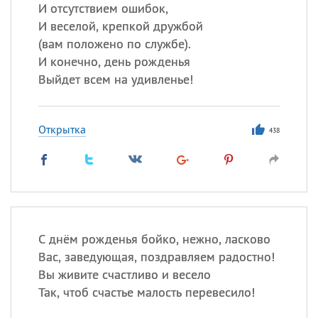
И отсутствием ошибок,
И веселой, крепкой дружбой
(
вам положено по службе).
Все
ИМЕНА
И конечно, день рожденья
Сегодня празднуют именины
Выйдет всем на удивленье!
Анатолий
, Афанасий,
Борис
Открытка
,
Еще
438
Кристина
Посмотреть значение
и
происхождение
С днём рожденья бойко, нежно, ласково
Вас, заведующая, поздравляем радостно!
Вы живите счастливо и весело
Так, чтоб счастье малость перевесило!