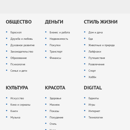
ОБЩЕСТВО
ДЕНЬГИ
СТИЛЬ ЖИЗНИ
Гороскоп
Бизнес и работа
Дом и дача
Дружба и любовь
Недвижимость
Еда
Духовное развитие
Покупки
Животные и природа
Законодательство
Транспорт
Лайфхаки
Образование
Финансы
Путешествия
Психология
Развлечения
Семья и дети
Спорт
Хобби
КУЛЬТУРА
КРАСОТА
DIGITAL
Искусство
Здоровье
Гаджеты
Кино и сериалы
Макияж
Игры
Книги
Показы
Интернет
Музыка
Похудение
Технологии
Стиль