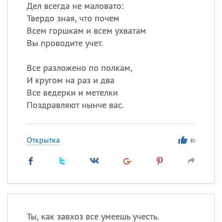
Все
ИМЕНА
Дел всегда не маловато:
Твердо зная, что почем
Сегодня празднуют именины
Всем горшкам и всем ухватам
Вы проводите учет.
Герман
,
Иван
,
Клим
,
Еще
Все разложено по полкам,
Анфиса
И кругом на раз и два
Все ведерки и метелки
Посмотреть значение
и
Поздравляют нынче вас.
происхождение
Открытка
81
Ты, как завхоз все умеешь учесть.