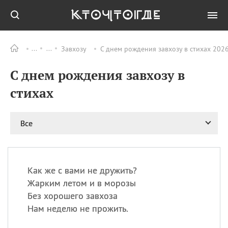
Завхозу
С днем рождения завхозу в стихах 2026
Все
ПРАЗДНИКИ
С днем рождения завхозу в
09.08
День памяти
великомученика и
стихах
целителя Пантелеимона
11.08
Рождество святителя
Николая Чудотворца
Все
11.08
День «мусорной еды»
11.08
День полета на
воздушном шарике
Как же с вами не дружить?
11.08
День Святой Клары —
Жарким летом и в морозы
покровительницы
Без хорошего завхоза
телевидения
Нам неделю не прожить.