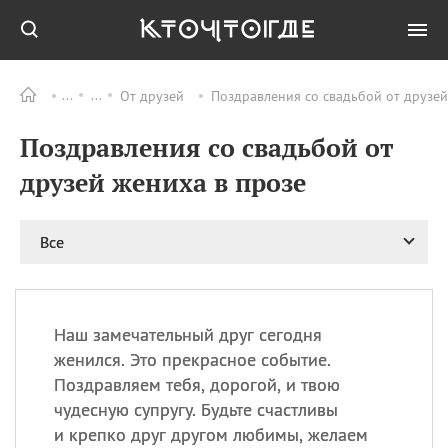
От друзей
Поздравления со свадьбой от друзей
Все
ПРАЗДНИКИ
Поздравления со свадьбой от
09.08
День памяти
великомученика и
друзей жениха в прозе
целителя Пантелеимона
11.08
Рождество святителя
Николая Чудотворца
Все
11.08
День «мусорной еды»
11.08
День полета на
воздушном шарике
Наш замечательный друг сегодня
11.08
День Святой Клары —
женился. Это прекрасное событие.
покровительницы
Поздравляем тебя, дорогой, и твою
телевидения
чудесную супругу. Будьте счастливы
и крепко друг другом любимы, желаем