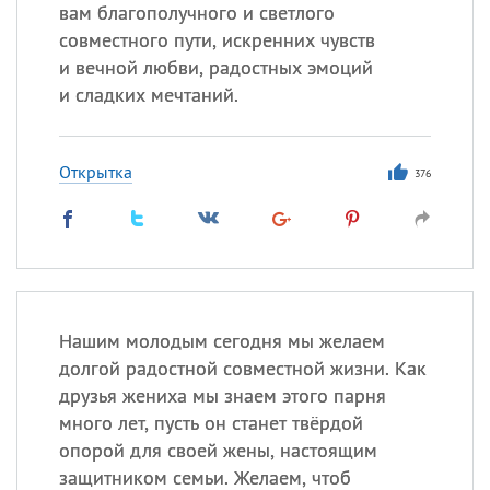
Все
ИМЕНА
вам благополучного и светлого
совместного пути, искренних чувств
Сегодня празднуют именины
и вечной любви, радостных эмоций
и сладких мечтаний.
Герман
,
Иван
,
Клим
,
Еще
Анфиса
Открытка
376
Посмотреть значение
и
происхождение
Нашим молодым сегодня мы желаем
долгой радостной совместной жизни. Как
друзья жениха мы знаем этого парня
много лет, пусть он станет твёрдой
опорой для своей жены, настоящим
защитником семьи. Желаем, чтоб