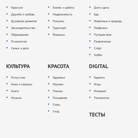
Гороскоп
Бизнес и работа
Дом и дача
Дружба и любовь
Недвижимость
Еда
Духовное развитие
Покупки
Животные и природа
Законодательство
Транспорт
Лайфхаки
Образование
Финансы
Путешествия
Психология
Развлечения
Семья и дети
Спорт
Хобби
КУЛЬТУРА
КРАСОТА
DIGITAL
Искусство
Здоровье
Гаджеты
Кино и сериалы
Макияж
Игры
Книги
Показы
Интернет
Музыка
Похудение
Технологии
Стиль
Уход
ТЕСТЫ