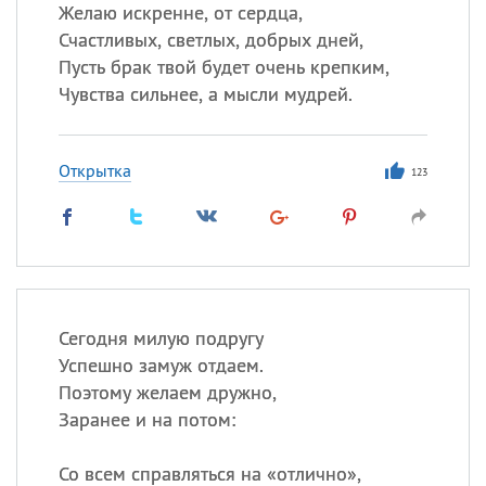
Все
ИМЕНА
Желаю искренне, от сердца,
Счастливых, светлых, добрых дней,
Сегодня празднуют именины
Пусть брак твой будет очень крепким,
Чувства сильнее, а мысли мудрей.
Сергей
, Теодор,
Федор
Посмотреть значение
и
Открытка
происхождение
123
Сегодня милую подругу
Успешно замуж отдаем.
Поэтому желаем дружно,
Заранее и на потом:
Со всем справляться на «отлично»,