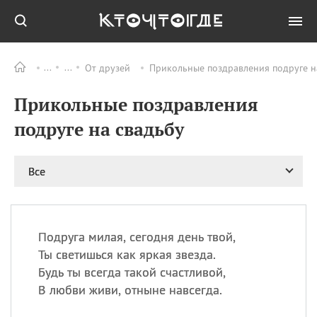
От друзей
Прикольные поздравления подруге на
Все
ПРАЗДНИКИ
Прикольные поздравления
09.08
День памяти жертв
атомной
подруге на свадьбу
бомбардировки
Нагасаки
09.08
День переплетов
Все
09.08
Национальный женский
день
09.08
Национальный день
Подруга милая, сегодня день твой,
рисового пудинга
Ты светишься как яркая звезда.
09.08
День Дымняшки
Будь ты всегда такой счастливой,
(Smokey Bear Day)
В любви живи, отныне навсегда.