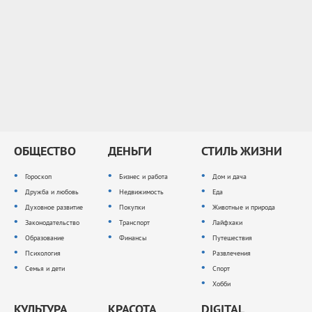
ОБЩЕСТВО
ДЕНЬГИ
СТИЛЬ ЖИЗНИ
Гороскоп
Бизнес и работа
Дом и дача
Дружба и любовь
Недвижимость
Еда
Духовное развитие
Покупки
Животные и природа
Законодательство
Транспорт
Лайфхаки
Образование
Финансы
Путешествия
Психология
Развлечения
Семья и дети
Спорт
Хобби
КУЛЬТУРА
КРАСОТА
DIGITAL