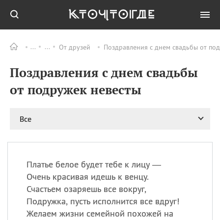
От друзей
Поздравления с днем свадьбы от под
Все
ПРАЗДНИКИ
Поздравления с днем свадьбы
09.08
День памяти жертв
атомной
от подружек невесты
бомбардировки
Нагасаки
09.08
День переплетов
Все
09.08
Национальный женский
день
09.08
Национальный день
Платье белое будет тебе к лицу —
рисового пудинга
Очень красивая идешь к венцу.
09.08
День Дымняшки
Счастьем озаряешь все вокруг,
(Smokey Bear Day)
Подружка, пусть исполнится все вдруг!
Желаем жизни семейной похожей на