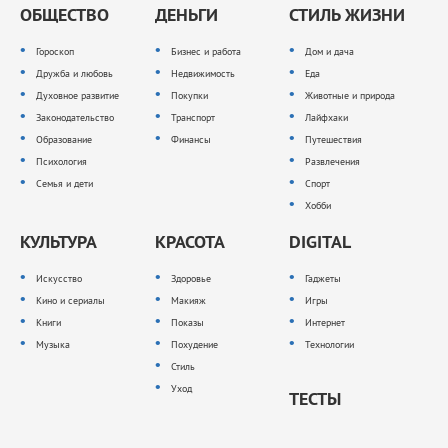
ОБЩЕСТВО
ДЕНЬГИ
СТИЛЬ ЖИЗНИ
Гороскоп
Бизнес и работа
Дом и дача
Дружба и любовь
Недвижимость
Еда
Духовное развитие
Покупки
Животные и природа
Законодательство
Транспорт
Лайфхаки
Образование
Финансы
Путешествия
Психология
Развлечения
Семья и дети
Спорт
Хобби
КУЛЬТУРА
КРАСОТА
DIGITAL
Искусство
Здоровье
Гаджеты
Кино и сериалы
Макияж
Игры
Книги
Показы
Интернет
Музыка
Похудение
Технологии
Стиль
Уход
ТЕСТЫ