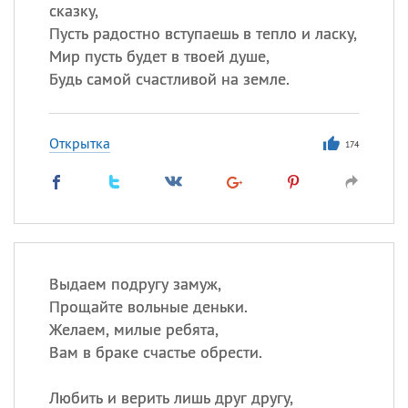
Все
ИМЕНА
сказку,
Пусть радостно вступаешь в тепло и ласку,
Сегодня празднуют именины
Мир пусть будет в твоей душе,
Будь самой счастливой на земле.
Сергей
, Теодор,
Федор
Посмотреть значение
и
Открытка
происхождение
174
Выдаем подругу замуж,
Прощайте вольные деньки.
Желаем, милые ребята,
Вам в браке счастье обрести.
Любить и верить лишь друг другу,