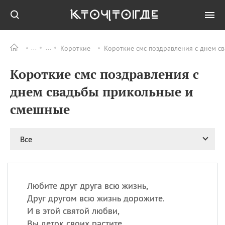
Короткие
Короткие смс поздравления с днем с
Все
ПРАЗДНИКИ
Короткие смс поздравления с
09.08
День памяти жертв
атомной
днем свадьбы прикольные и
бомбардировки
Нагасаки
смешные
09.08
День переплетов
09.08
Национальный женский
Все
день
09.08
Национальный день
рисового пудинга
09.08
День Дымняшки
Любите друг друга всю жизнь,
(Smokey Bear Day)
Друг другом всю жизнь дорожите.
И в этой святой любви,
Вы деток своих растите.