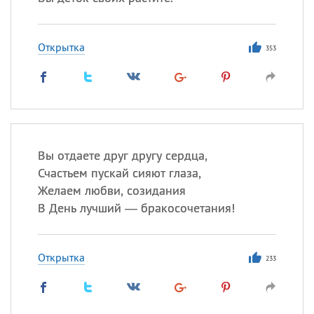
Все
ИМЕНА
Сегодня празднуют именины
Открытка
353
Сергей
, Теодор,
Федор
Посмотреть значение
и
происхождение
Вы отдаете друг другу сердца,
Счастьем пускай сияют глаза,
Желаем любви, созидания
В День лучший — бракосочетания!
Открытка
233