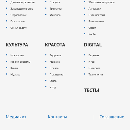
Духовное развитие
Покупки
Животные и природа
Законодательство
Транспорт
Лайфхаки
Образование
Финансы
Путешествия
Психология
Развлечения
Семья и дети
Спорт
Хобби
КУЛЬТУРА
КРАСОТА
DIGITAL
Искусство
Здоровье
Гаджеты
Кино и сериалы
Макияж
Игры
Книги
Показы
Интернет
Музыка
Похудение
Технологии
Стиль
Уход
ТЕСТЫ
Медиакит
Контакты
Соглашение