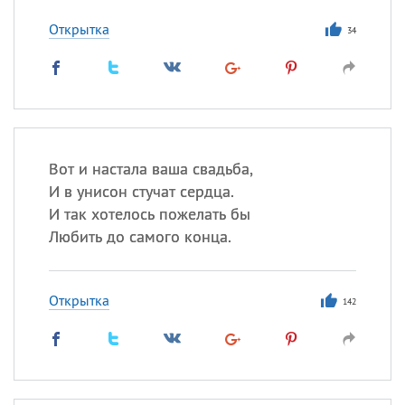
Все
ИМЕНА
Открытка
Сегодня празднуют именины
34
Акакий
,
Василий
,
Иван
,
Еще
Алена
,
Анастасия
,
Вот и настала ваша свадьба,
Антонина
,
Еще
И в унисон стучат сердца.
И так хотелось пожелать бы
Посмотреть значение
и
Любить до самого конца.
происхождение
Открытка
142