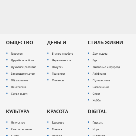
ОБЩЕСТВО
ДЕНЬГИ
СТИЛЬ ЖИЗНИ
Гороскоп
Бизнес и работа
Дом и дача
Дружба и любовь
Недвижимость
Еда
Духовное развитие
Покупки
Животные и природа
Законодательство
Транспорт
Лайфхаки
Образование
Финансы
Путешествия
Психология
Развлечения
Семья и дети
Спорт
Хобби
КУЛЬТУРА
КРАСОТА
DIGITAL
Искусство
Здоровье
Гаджеты
Кино и сериалы
Макияж
Игры
Книги
Показы
Интернет