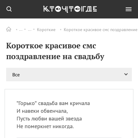
Короткие
Короткое красивое смс поздравление 
Все
ПРАЗДНИКИ
Короткое красивое смс
11.08
Рождество святителя
Николая Чудотворца
поздравление на свадьбу
11.08
День «мусорной еды»
11.08
День полета на
Все
воздушном шарике
12.08
Курбан Байрам —
праздник
жертвоприношения
”Горько” свадьба вам кричала
12.08
День
И навеки обвенчала,
Военно‑воздушных сил
Пусть любви вашей звезда
(День ВВС) РФ
Не померкнет никогда.