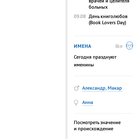
врачей и целителя
больных
09.08
День книголюбов
(Book Lovers Day)
ИМЕНА
Все
Сегодня празднуют
именины
Александр
,
Макар
Анна
Посмотреть значение
и происхождение