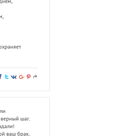
днем,
м,
охраняет
или
верный шаг.
здали!
ой ваш брак.