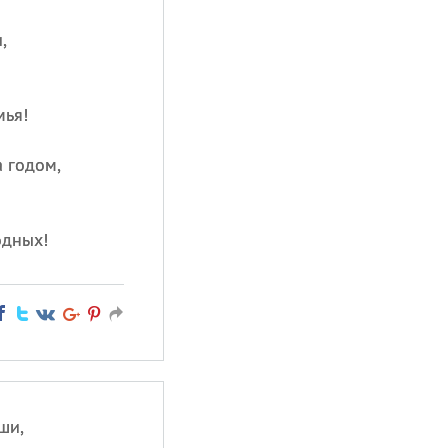
,
мья!
а годом,
одных!
ши,