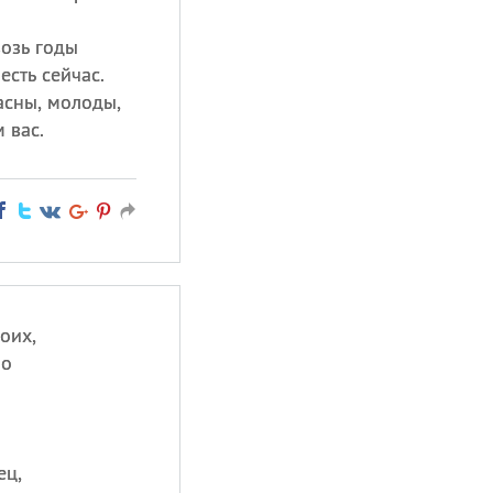
возь годы
есть сейчас.
асны, молоды,
 вас.
оих,
но
ец,