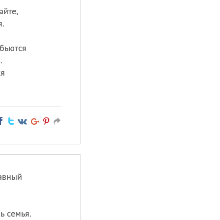
айте,
я.
 бьются
.
ся
лавный
ь семья.