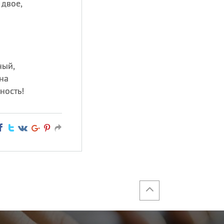
 двое,
ный,
на
ность!