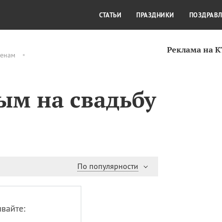
СТИЛЬ ЖИЗНИ
КУЛЬТУРА
КРА
СТАТЬИ
ПРАЗДНИКИ
ПОЗДРАВ
Реклама на 
енам
м на свадьбу
По популярности
вайте: