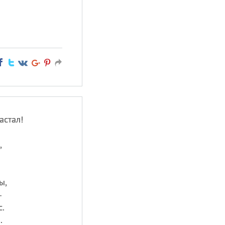
астал!
,
.
ы,
—
с.
.