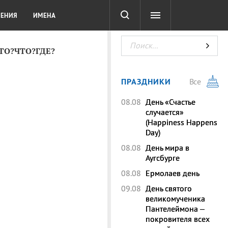
СОТА
DIGITAL
ТЕСТЫ
ЛЕНИЯ
ИМЕНА
КТО?ЧТО?ГДЕ?
ПРАЗДНИКИ
Все
08.08
День «Счастье
случается»
(Happiness Happens
Day)
08.08
День мира в
Аугсбурге
08.08
Ермолаев день
09.08
День святого
великомученика
Пантелеймона –
покровителя всех