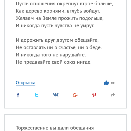
Пусть отношения окрепнут втрое больше,
Как дерево корнями, вглубь войдут.
Все
ИМЕНА
Желаем на Земле прожить подольше,
Сегодня празднуют именины
И никогда пусть чувства не умрут.
И дорожить друг другом обещайте,
Александр
,
Макар
Не оставлять ни в счастье, ни в беде.
Анна
И никогда того не нарушайте,
Не предавайте свой союз нигде.
Посмотреть значение
и
происхождение
Открытка
108
Торжественно вы дали обещания