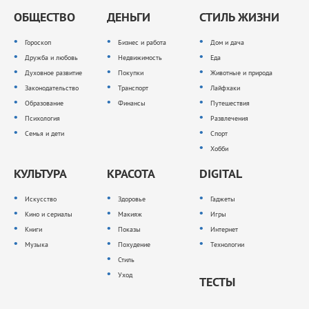
ОБЩЕСТВО
ДЕНЬГИ
СТИЛЬ ЖИЗНИ
Гороскоп
Бизнес и работа
Дом и дача
Дружба и любовь
Недвижимость
Еда
Духовное развитие
Покупки
Животные и природа
Законодательство
Транспорт
Лайфхаки
Образование
Финансы
Путешествия
Психология
Развлечения
Семья и дети
Спорт
Хобби
КУЛЬТУРА
КРАСОТА
DIGITAL
Искусство
Здоровье
Гаджеты
Кино и сериалы
Макияж
Игры
Книги
Показы
Интернет
Музыка
Похудение
Технологии
Стиль
Уход
ТЕСТЫ