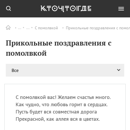
С помолвкой
Прикольные поздравления с помол
Все
ПРАЗДНИКИ
Прикольные поздравления с
08.08
День «Счастье
случается» (Happiness
помолвкой
Happens Day)
08.08
День мира в Аугсбурге
Все
08.08
Ермолаев день
09.08
День святого
великомученика
Пантелеймона –
С помолвкой вас! Желаем счастья много.
покровителя всех
врачей и целителя
Как чудно, что любовь горит в сердцах.
больных
Пусть будет вся совместная дорога
09.08
День книголюбов (Book
Прекрасной, как аллея вся в цветах.
Lovers Day)