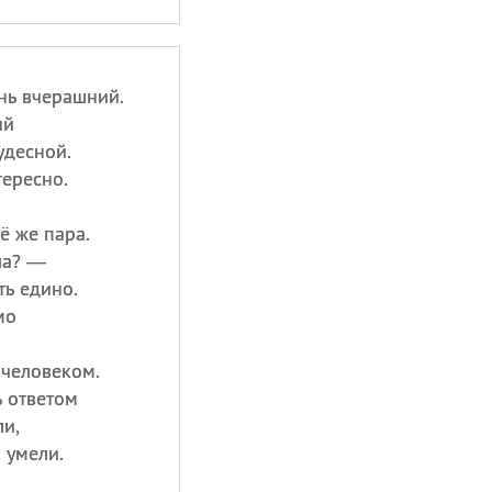
ень вчерашний.
ий
удесной.
тересно.
сё же пара.
ла? —
ть едино.
мо
 человеком.
ь ответом
ли,
 умели.