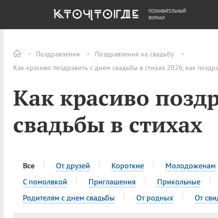
ПОЗНАВАТЕЛЬНЫЙ
ОБЩЕСТВО
ДЕНЬГИ
ЖУРНАЛ
Поздравления
Поздравления на свадьбу
Как красиво поздравить с днем свадьбы в стихах 2026, как поздр
Как красиво поздр
свадьбы в стихах
Все
От друзей
Короткие
Молодоженам
С помолвкой
Приглашения
Прикольные
Родителям с днем свадьбы
От родных
От сви