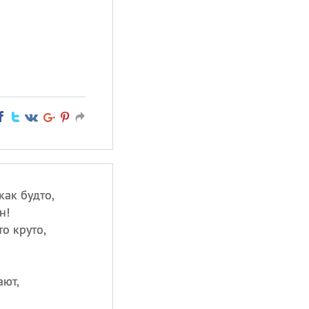
как будто,
н!
о круто,
ают,