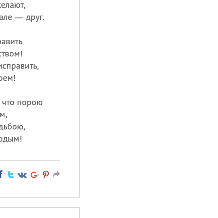
желают,
але — друг.
равить
ством!
исправить,
оем!
, что порою
м,
дьбою,
одым!