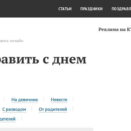
СТИЛЬ ЖИЗНИ
КУЛЬТУРА
КРА
СТАТЬИ
ПРАЗДНИКИ
ПОЗДРАВ
Реклама на 
авить онлайн
авить с днем
На девичник
Невесте
С разводом
От родителей
детелей