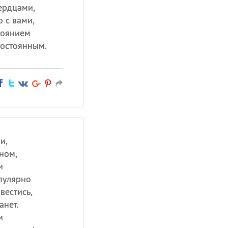
ердцами,
 с вами,
тоянием
остоянным.
и,
ном,
и
пулярно
вестись,
анет.
и