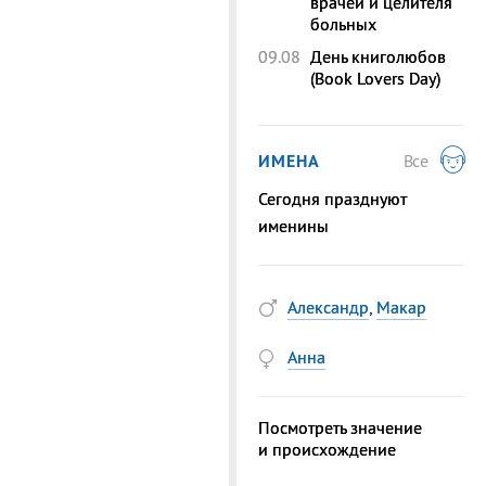
врачей и целителя
больных
09.08
День книголюбов
(Book Lovers Day)
ИМЕНА
Все
Сегодня празднуют
именины
Александр
,
Макар
Анна
Посмотреть значение
и происхождение