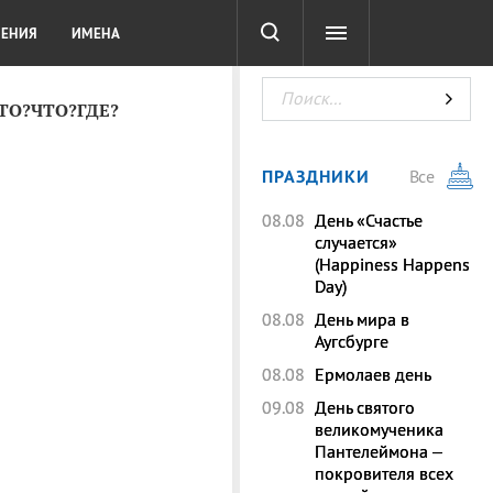
СОТА
DIGITAL
ТЕСТЫ
ЛЕНИЯ
ИМЕНА
КТО?ЧТО?ГДЕ?
ПРАЗДНИКИ
Все
08.08
День «Счастье
случается»
(Happiness Happens
Day)
08.08
День мира в
Аугсбурге
08.08
Ермолаев день
09.08
День святого
великомученика
Пантелеймона –
покровителя всех