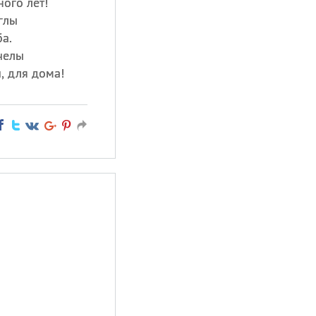
ого лет!
глы
а.
челы
, для дома!