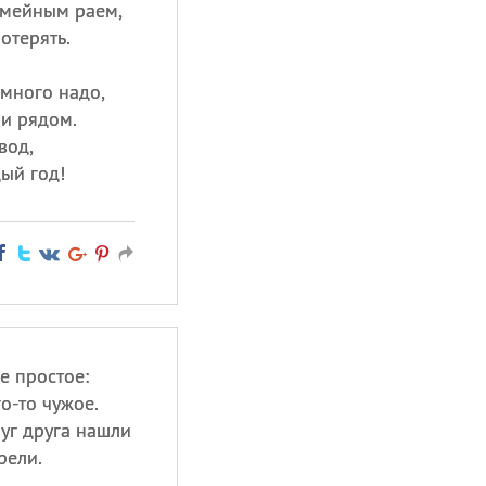
емейным раем,
отерять.
 много надо,
ли рядом.
вод,
ый год!
е простое:
о-то чужое.
руг друга нашли
рели.