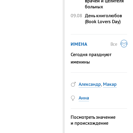
врачей и целителя
больных
09.08
День книголюбов
(Book Lovers Day)
ИМЕНА
Все
Сегодня празднуют
именины
Александр
,
Макар
Анна
Посмотреть значение
и происхождение