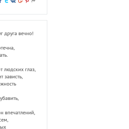
 друга вечно!
течна,
ать.
т людских глаз,
т зависть,
ежность
убавить,
н впечатлений,
сем,
ных