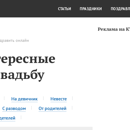
СТИЛЬ ЖИЗНИ
КУЛЬТУРА
КРА
СТАТЬИ
ПРАЗДНИКИ
ПОЗДРАВ
Реклама на 
здравить онлайн
тересные
свадьбу
На девичник
Невесте
С разводом
От родителей
детелей