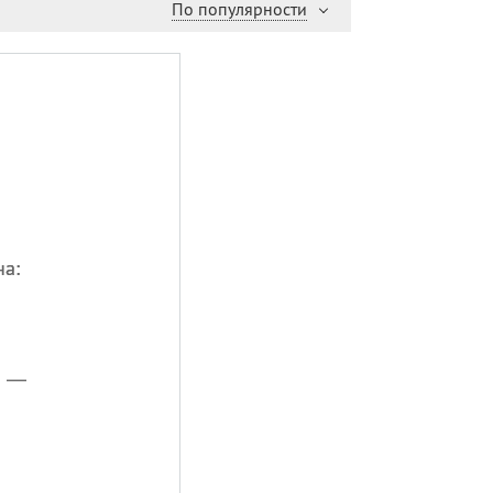
По популярности
на:
а —