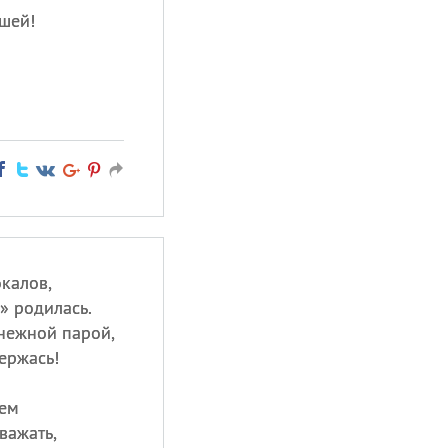
шей!
калов,
» родилась.
 нежной парой,
ержась!
аем
важать,