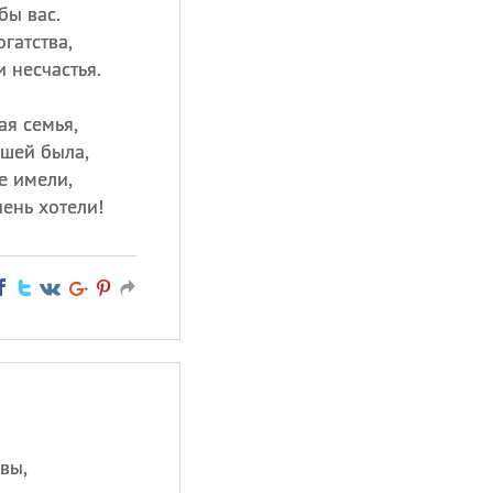
бы вас.
гатства,
 несчастья.
ая семья,
шей была,
е имели,
чень хотели!
ивы,