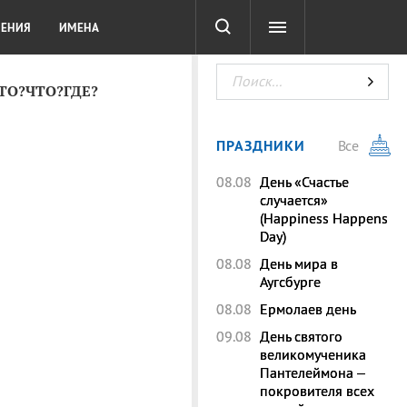
СОТА
DIGITAL
ТЕСТЫ
ЛЕНИЯ
ИМЕНА
КТО?ЧТО?ГДЕ?
ПРАЗДНИКИ
Все
08.08
День «Счастье
случается»
(Happiness Happens
Day)
08.08
День мира в
Аугсбурге
08.08
Ермолаев день
09.08
День святого
великомученика
Пантелеймона –
покровителя всех