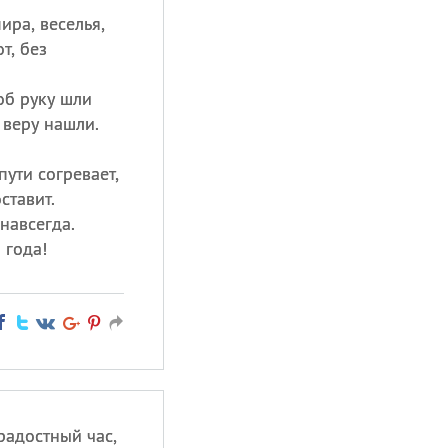
ира, веселья,
т, без
об руку шли
 веру нашли.
пути согревает,
ставит.
навсегда.
 года!
радостный час,