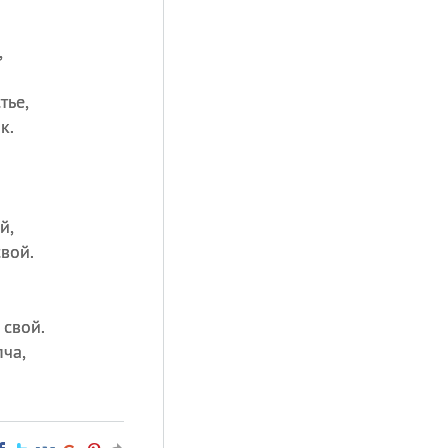
,
тье,
к.
й,
свой.
 свой.
пча,