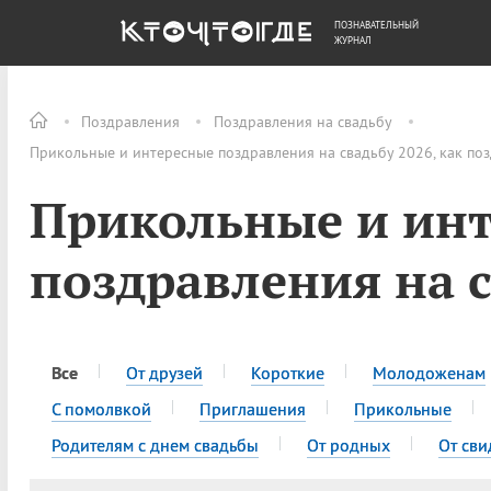
ПОЗНАВАТЕЛЬНЫЙ
ОБЩЕСТВО
ДЕНЬГИ
ЖУРНАЛ
Поздравления
Поздравления на свадьбу
Прикольные и интересные поздравления на свадьбу 2026, как по
Прикольные и ин
поздравления на 
Все
От друзей
Короткие
Молодоженам
С помолвкой
Приглашения
Прикольные
Родителям с днем свадьбы
От родных
От сви