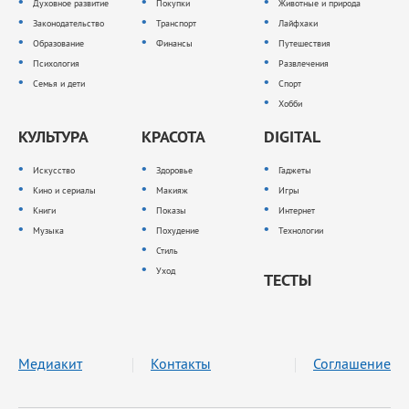
Духовное развитие
Покупки
Животные и природа
Законодательство
Транспорт
Лайфхаки
Образование
Финансы
Путешествия
Психология
Развлечения
Семья и дети
Спорт
Хобби
КУЛЬТУРА
КРАСОТА
DIGITAL
Искусство
Здоровье
Гаджеты
Кино и сериалы
Макияж
Игры
Книги
Показы
Интернет
Музыка
Похудение
Технологии
Стиль
Уход
ТЕСТЫ
Медиакит
Контакты
Соглашение