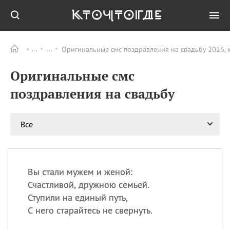
Оригинальные смс поздравления на свадьбу 2026, 
Все
ПРАЗДНИКИ
Оригинальные смс
08.08
День «Счастье
случается» (Happiness
поздравления на свадьбу
Happens Day)
08.08
День мира в Аугсбурге
Все
08.08
Ермолаев день
09.08
День святого
великомученика
Пантелеймона –
Вы стали мужем и женой:
покровителя всех
врачей и целителя
Счастливой, дружною семьей.
больных
Ступили на единый путь,
09.08
День книголюбов (Book
С него старайтесь не свернуть.
Lovers Day)