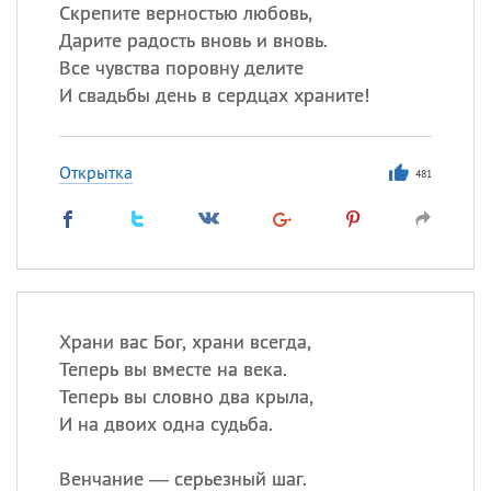
Скрепите верностью любовь,
Дарите радость вновь и вновь.
Все
ИМЕНА
Все чувства поровну делите
Сегодня празднуют именины
И свадьбы день в сердцах храните!
Александр
,
Макар
Открытка
481
Анна
Посмотреть значение
и
происхождение
Храни вас Бог, храни всегда,
Теперь вы вместе на века.
Теперь вы словно два крыла,
И на двоих одна судьба.
Венчание — серьезный шаг.