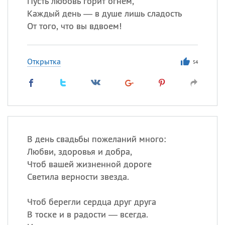
Пусть любовь горит огнем,
Каждый день — в душе лишь сладость
От того, что вы вдвоем!
Все
ИМЕНА
Сегодня празднуют именины
Открытка
54
Анатолий
, Афанасий,
Борис
,
Еще
Кристина
В день свадьбы пожеланий много:
Посмотреть значение
и
Любви, здоровья и добра,
происхождение
Чтоб вашей жизненной дороге
Светила верности звезда.
Чтоб берегли сердца друг друга
В тоске и в радости — всегда.