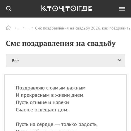
Смс поздравления на свадьбу 2026, как поздравит
Все
ПРАЗДНИКИ
Смс поздравления на свадьбу
06.08
Преображение
Господне у западных
христиан
Все
06.08
День памяти
благоверных князей
Бориса и Глеба, во
святом Крещении
Романа и Давида
Поздравляю с самым важным
И прекрасным в жизни днем.
07.08
День ассирийских
мучеников
Пусть отныне и навеки
Счастье освещает дом.
07.08
Национальный день
маяка
Пусть на сердце — только радость,
07.08
Годовщина битвы при
Бояка