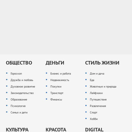
ОБЩЕСТВО
ДЕНЬГИ
СТИЛЬ ЖИЗНИ
Гороскоп
Бизнес и работа
Дом и дача
Дружба и любовь
Недвижимость
Еда
Духовное развитие
Покупки
Животные и природа
Законодательство
Транспорт
Лайфхаки
Образование
Финансы
Путешествия
Психология
Развлечения
Семья и дети
Спорт
Хобби
КУЛЬТУРА
КРАСОТА
DIGITAL