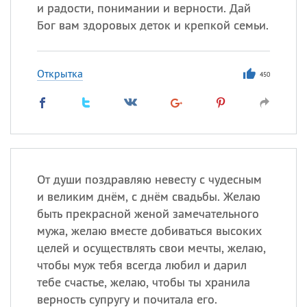
и радости, понимании и верности. Дай
Бог вам здоровых деток и крепкой семьи.
Все
ИМЕНА
Сегодня празднуют именины
Открытка
450
Александр
,
Макар
Анна
Посмотреть значение
и
От души поздравляю невесту с чудесным
происхождение
и великим днём, с днём свадьбы. Желаю
быть прекрасной женой замечательного
мужа, желаю вместе добиваться высоких
целей и осуществлять свои мечты, желаю,
чтобы муж тебя всегда любил и дарил
тебе счастье, желаю, чтобы ты хранила
верность супругу и почитала его.