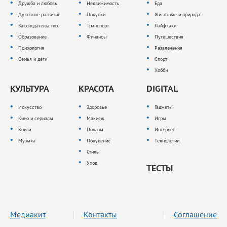
Дружба и любовь
Недвижимость
Еда
Духовное развитие
Покупки
Животные и природа
Законодательство
Транспорт
Лайфхаки
Образование
Финансы
Путешествия
Психология
Развлечения
Семья и дети
Спорт
Хобби
КУЛЬТУРА
КРАСОТА
DIGITAL
Искусство
Здоровье
Гаджеты
Кино и сериалы
Макияж
Игры
Книги
Показы
Интернет
Музыка
Похудение
Технологии
Стиль
Уход
ТЕСТЫ
Медиакит
Контакты
Соглашение