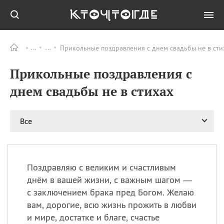
Прикольные поздравления с днем свадьбы не в сти
Все
ПРАЗДНИКИ
Прикольные поздравления с
08.08
День «Счастье
случается» (Happiness
днем свадьбы не в стихах
Happens Day)
08.08
День мира в Аугсбурге
Все
08.08
Ермолаев день
09.08
День святого
великомученика
Пантелеймона –
Поздравляю с великим и счастливым
покровителя всех
врачей и целителя
днём в вашей жизни, с важным шагом —
больных
с заключением брака пред Богом. Желаю
09.08
День книголюбов (Book
вам, дорогие, всю жизнь прожить в любви
Lovers Day)
и мире, достатке и благе, счастье