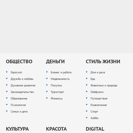
ОБЩЕСТВО
ДЕНЬГИ
СТИЛЬ ЖИЗНИ
Гороскоп
Бизнес и работа
Дом и дача
Дружба и любовь
Недвижимость
Еда
Духовное развитие
Покупки
Животные и природа
Законодательство
Транспорт
Лайфхаки
Образование
Финансы
Путешествия
Психология
Развлечения
Семья и дети
Спорт
Хобби
КУЛЬТУРА
КРАСОТА
DIGITAL