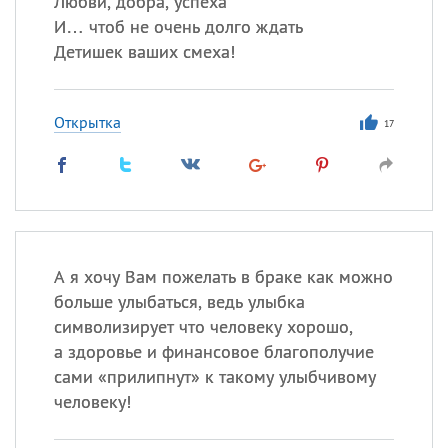
Любви, добра, успеха
Все
ИМЕНА
И… чтоб не очень долго ждать
Сегодня празднуют именины
Детишек ваших смеха!
Герман
,
Иван
,
Клим
,
Еще
Открытка
17
Анфиса
Посмотреть значение
и
происхождение
А я хочу Вам пожелать в браке как можно
больше улыбаться, ведь улыбка
символизирует что человеку хорошо,
а здоровье и финансовое благополучие
сами «прилипнут» к такому улыбчивому
человеку!