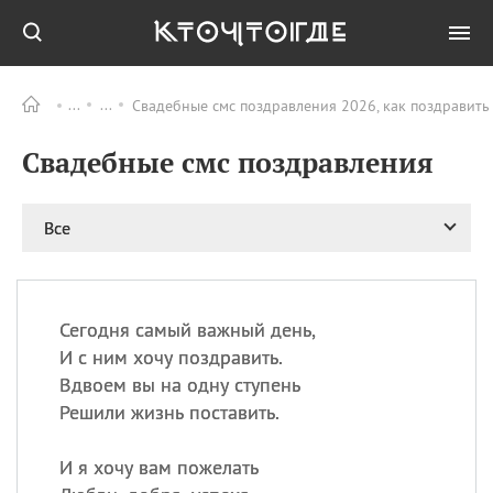
Свадебные смс поздравления 2026, как поздравить
Все
ПРАЗДНИКИ
Свадебные смс поздравления
09.08
День памяти
великомученика и
целителя Пантелеимона
Все
11.08
Рождество святителя
Николая Чудотворца
11.08
День «мусорной еды»
11.08
День полета на
Сегодня самый важный день,
воздушном шарике
И с ним хочу поздравить.
11.08
День Святой Клары —
Вдвоем вы на одну ступень
покровительницы
Решили жизнь поставить.
телевидения
И я хочу вам пожелать