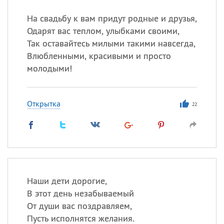
Все
ИМЕНА
На свадьбу к вам придут родные и друзья,
Сегодня празднуют именины
Одарят вас теплом, улыбками своими,
Так оставайтесь милыми такими навсегда,
Герман
,
Иван
,
Клим
,
Еще
Влюбленными, красивыми и просто
молодыми!
Анфиса
Открытка
Посмотреть значение
и
22
происхождение
Наши дети дорогие,
В этот день незабываемый
От души вас поздравляем,
Пусть исполнятся желания.