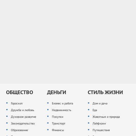
ОБЩЕСТВО
ДЕНЬГИ
СТИЛЬ ЖИЗНИ
Гороскоп
Бизнес и работа
Дом и дача
Дружба и любовь
Недвижимость
Еда
Духовное развитие
Покупки
Животные и природа
Законодательство
Транспорт
Лайфхаки
Образование
Финансы
Путешествия