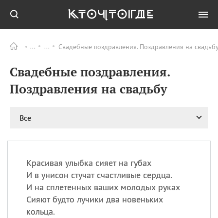
Свадебные поздравления. Поздравления на свадьбу
Все
ПРАЗДНИКИ
Свадебные поздравления.
09.08
День памяти
великомученика и
Поздравления на свадьбу
целителя Пантелеимона
11.08
Рождество святителя
Николая Чудотворца
Все
11.08
День «мусорной еды»
11.08
День полета на
воздушном шарике
Красивая улыбка сияет на губах
11.08
День Святой Клары —
И в унисон стучат счастливые сердца.
покровительницы
И на сплетенных ваших молодых руках
телевидения
Сияют будто лучики два новеньких
кольца.