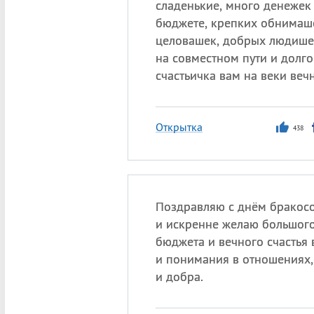
сладенькие, много денежек
бюджете, крепких обнимаше
целовашек, добрых людише
на совместном пути и долг
счастьичка вам на веки веч
Открытка
438
Поздравляю с днём бракос
и искренне желаю большог
бюджета и вечного счастья 
и понимания в отношениях,
и добра.