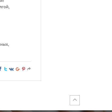
й!
лгой,
мных,