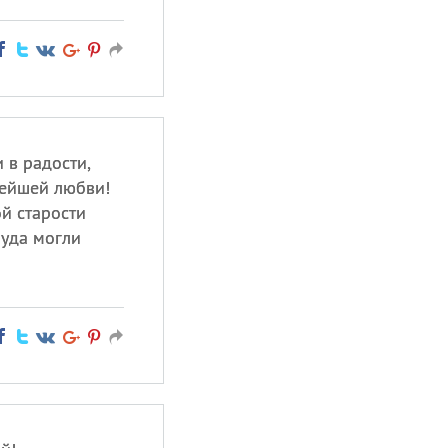
и в радости,
нейшей любви!
й старости
руда могли