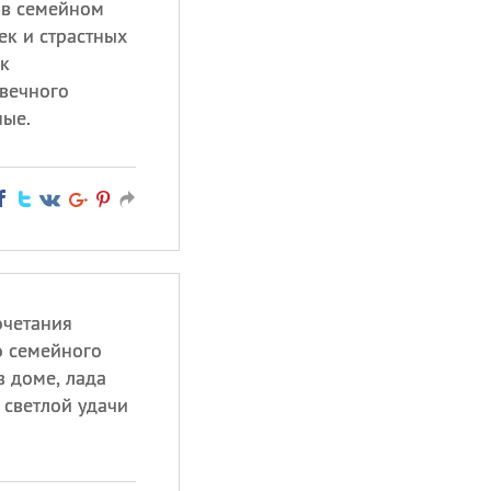
 в семейном
к и страстных
к
овечного
ные.
очетания
о семейного
в доме, лада
 светлой удачи