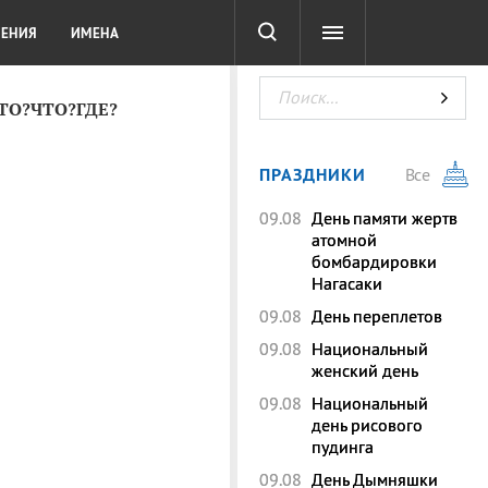
СОТА
DIGITAL
ТЕСТЫ
ЛЕНИЯ
ИМЕНА
КТО?ЧТО?ГДЕ?
ПРАЗДНИКИ
Все
09.08
День памяти жертв
атомной
бомбардировки
Нагасаки
09.08
День переплетов
09.08
Национальный
женский день
09.08
Национальный
день рисового
пудинга
09.08
День Дымняшки