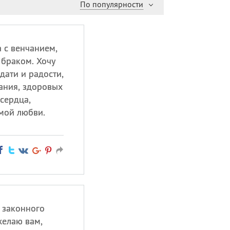
По популярности
 с венчанием,
браком. Хочу
дати и радости,
ания, здоровых
сердца,
имой любви.
 законного
желаю вам,