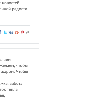
х новостей
ренней радости
авляем
Желаем, чтобы
и жаром. Чтобы
жка, забота
ток тепла
ья,