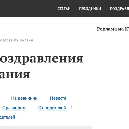
СТИЛЬ ЖИЗНИ
КУЛЬТУРА
КРА
СТАТЬИ
ПРАЗДНИКИ
ПОЗДРАВ
Реклама на 
поздравить онлайн
поздравления
тания
На девичник
Невесте
С разводом
От родителей
детелей