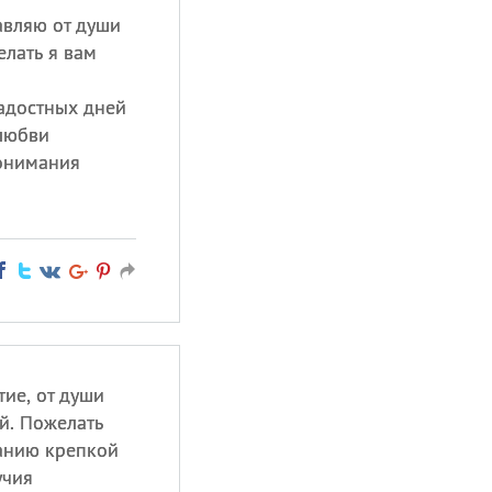
вляю от души
елать я вам
радостных дней
 любви
понимания
ие, от души
й. Пожелать
данию крепкой
учия