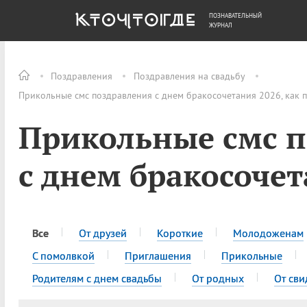
ПОЗНАВАТЕЛЬНЫЙ
ОБЩЕСТВО
ДЕНЬГИ
ЖУРНАЛ
Поздравления
Поздравления на свадьбу
Прикольные смс поздравления с днем бракосочетания 2026, как 
Прикольные смс 
с днем бракосоче
Все
От друзей
Короткие
Молодоженам
С помолвкой
Приглашения
Прикольные
Родителям с днем свадьбы
От родных
От сви