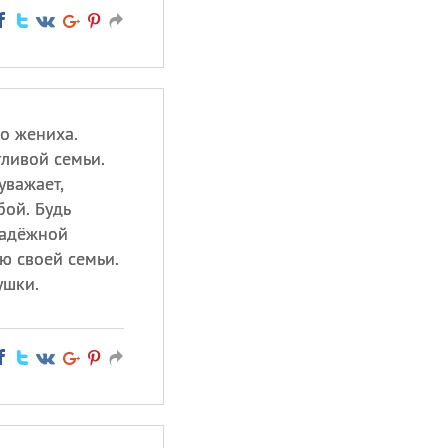
о жениха.
тливой семьи.
уважает,
бой. Будь
надёжной
ю своей семьи.
ушки.