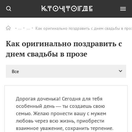
Как оригинально поздравить с днем свадьбы в про
Все
ПРАЗДНИКИ
Как оригинально поздравить с
06.08
Преображение
Господне у западных
днем свадьбы в прозе
христиан
06.08
День памяти
благоверных князей
Все
Бориса и Глеба, во
святом Крещении
Романа и Давида
07.08
День ассирийских
Дорогая доченька! Сегодня для тебя
мучеников
особенный день — ты создаешь свою
07.08
Национальный день
семью. Желаю пронести вашу с мужем
маяка
любовь через всю жизнь, приобрести
07.08
Годовщина битвы при
взаимное уважение, сохранить терпение.
Бояка