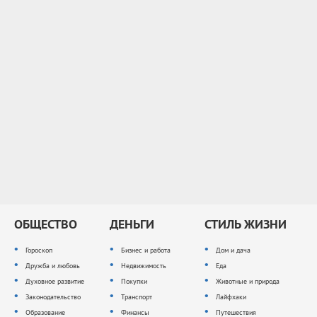
ОБЩЕСТВО
ДЕНЬГИ
СТИЛЬ ЖИЗНИ
Гороскоп
Бизнес и работа
Дом и дача
Дружба и любовь
Недвижимость
Еда
Духовное развитие
Покупки
Животные и природа
Законодательство
Транспорт
Лайфхаки
Образование
Финансы
Путешествия