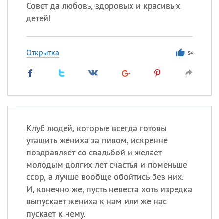
Совет да любовь, здоровых и красивых
детей!
Все
ИМЕНА
Сегодня празднуют именины
Открытка
54
Анатолий
, Афанасий,
Борис
,
Еще
Кристина
Клуб людей, которые всегда готовы
утащить жениха за пивом, искренне
Посмотреть значение
и
поздравляет со свадьбой и желает
происхождение
молодым долгих лет счастья и поменьше
ссор, а лучше вообще обойтись без них.
И, конечно же, пусть невеста хоть изредка
выпускает жениха к нам или же нас
пускает к нему.