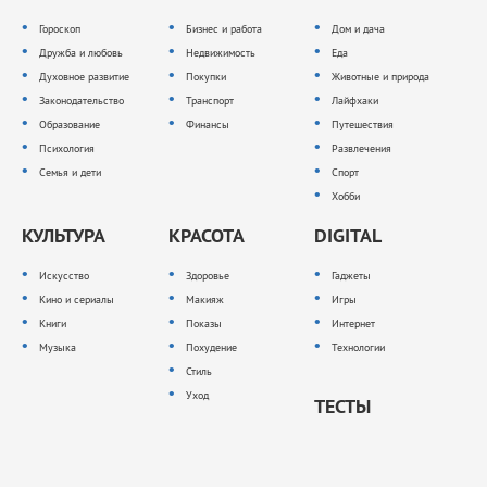
Гороскоп
Бизнес и работа
Дом и дача
Дружба и любовь
Недвижимость
Еда
Духовное развитие
Покупки
Животные и природа
Законодательство
Транспорт
Лайфхаки
Образование
Финансы
Путешествия
Психология
Развлечения
Семья и дети
Спорт
Хобби
КУЛЬТУРА
КРАСОТА
DIGITAL
Искусство
Здоровье
Гаджеты
Кино и сериалы
Макияж
Игры
Книги
Показы
Интернет
Музыка
Похудение
Технологии
Стиль
Уход
ТЕСТЫ