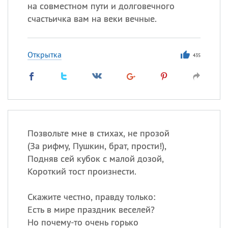
Все
ИМЕНА
на совместном пути и долговечного
счастьичка вам на веки вечные.
Сегодня празднуют именины
Герман
,
Иван
,
Клим
,
Еще
Открытка
435
Анфиса
Посмотреть значение
и
происхождение
Позвольте мне в стихах, не прозой
(
За рифму, Пушкин, брат, прости!),
Подняв сей кубок с малой дозой,
Короткий тост произнести.
Скажите честно, правду только:
Есть в мире праздник веселей?
Но почему-то очень горько