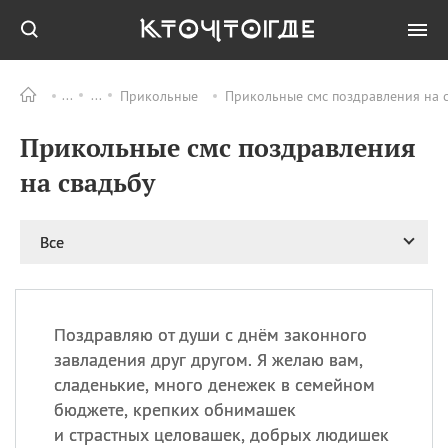
Прикольные
Прикольные смс поздравления на с
Все
ПРАЗДНИКИ
Прикольные смс поздравления
09.08
День памяти
великомученика и
на свадьбу
целителя Пантелеимона
11.08
Рождество святителя
Николая Чудотворца
Все
11.08
День «мусорной еды»
11.08
День полета на
воздушном шарике
Поздравляю от души с днём законного
11.08
День Святой Клары —
завладения друг другом. Я желаю вам,
покровительницы
сладенькие, много денежек в семейном
телевидения
бюджете, крепких обнимашек
и страстных целовашек, добрых людишек