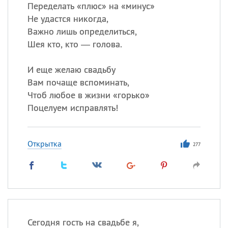
Все
ИМЕНА
Переделать «плюс» на «минус»
Не удастся никогда,
Сегодня празднуют именины
Важно лишь определиться,
Шея кто, кто — голова.
Герман
,
Иван
,
Клим
,
Еще
И еще желаю свадьбу
Анфиса
Вам почаще вспоминать,
Чтоб любое в жизни «горько»
Посмотреть значение
и
Поцелуем исправлять!
происхождение
Открытка
277
Сегодня гость на свадьбе я,