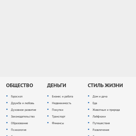
ОБЩЕСТВО
ДЕНЬГИ
СТИЛЬ ЖИЗНИ
Гороскоп
Бизнес и работа
Дом и дача
Дружба и любовь
Недвижимость
Еда
Духовное развитие
Покупки
Животные и природа
Законодательство
Транспорт
Лайфхаки
Образование
Финансы
Путешествия
Психология
Развлечения