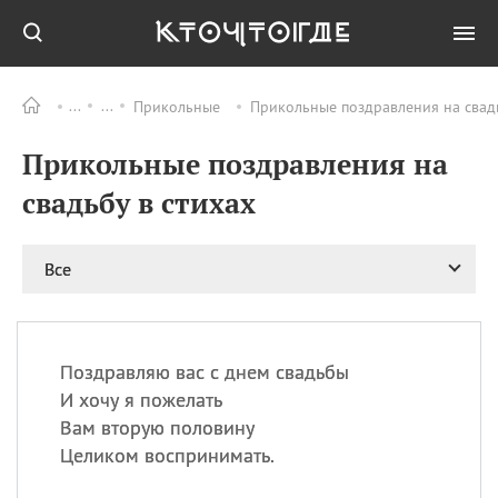
Прикольные
Прикольные поздравления на свадь
Все
ПРАЗДНИКИ
Прикольные поздравления на
09.08
День памяти
великомученика и
свадьбу в стихах
целителя Пантелеимона
11.08
Рождество святителя
Николая Чудотворца
Все
11.08
День «мусорной еды»
11.08
День полета на
воздушном шарике
Поздравляю вас с днем свадьбы
11.08
День Святой Клары —
И хочу я пожелать
покровительницы
Вам вторую половину
телевидения
Целиком воспринимать.