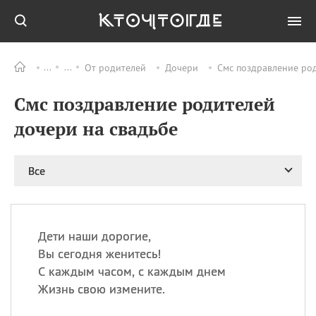
От родителей
Дочери
Смс поздравление род
Все
ПРАЗДНИКИ
Смс поздравление родителей
08.08
День «Счастье
случается» (Happiness
дочери на свадьбе
Happens Day)
08.08
День мира в Аугсбурге
Все
08.08
Ермолаев день
09.08
День святого
великомученика
Пантелеймона –
Дети наши дорогие,
покровителя всех
врачей и целителя
Вы сегодня женитесь!
больных
С каждым часом, с каждым днем
09.08
День книголюбов (Book
Жизнь свою измените.
Lovers Day)