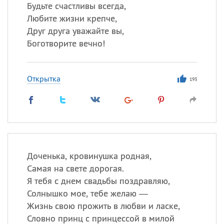
Будьте счастливы всегда,
Любите жизни крепче,
Все
ИМЕНА
Друг друга уважайте вы,
Сегодня празднуют именины
Боготворите вечно!
Александр
,
Макар
Открытка
193
Анна
Посмотреть значение
и
происхождение
Доченька, кровинушка родная,
Самая на свете дорогая.
Я тебя с днем свадьбы поздравляю,
Солнышко мое, тебе желаю —
Жизнь свою прожить в любви и ласке,
Словно принц с принцессой в милой