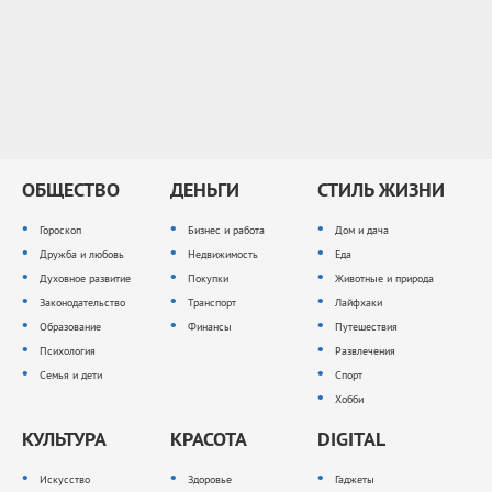
ОБЩЕСТВО
ДЕНЬГИ
СТИЛЬ ЖИЗНИ
Гороскоп
Бизнес и работа
Дом и дача
Дружба и любовь
Недвижимость
Еда
Духовное развитие
Покупки
Животные и природа
Законодательство
Транспорт
Лайфхаки
Образование
Финансы
Путешествия
Психология
Развлечения
Семья и дети
Спорт
Хобби
КУЛЬТУРА
КРАСОТА
DIGITAL
Искусство
Здоровье
Гаджеты