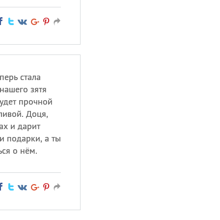
перь стала
нашего зятя
будет прочной
ливой. Доця,
ах и дарит
 подарки, а ты
ься о нём.