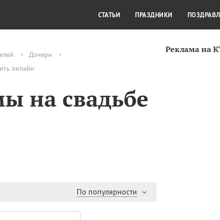
СТИЛЬ ЖИЗНИ
КУЛЬТУРА
КРА
СТАТЬИ
ПРАЗДНИКИ
ПОЗДРАВ
Реклама на 
елей
Дочери
вить онлайн
ы на свадьбе
По популярности