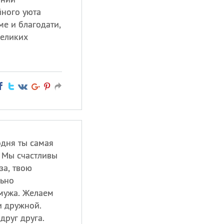
йного уюта
ме и благодати,
великих
одня ты самая
! Мы счастливы
за, твою
льно
 мужа. Желаем
и дружной.
друг друга.