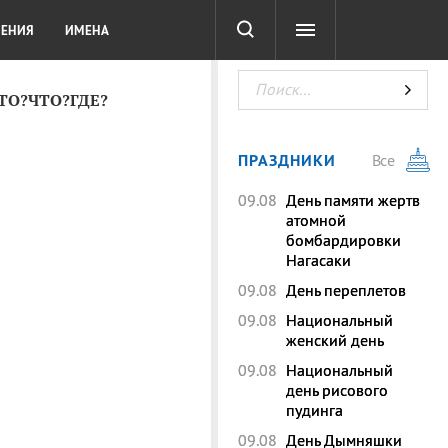
СОТА
DIGITAL
ТЕСТЫ
ЛЕНИЯ
ИМЕНА
КТО?ЧТО?ГДЕ?
ПРАЗДНИКИ
Все
09.08
День памяти жертв
атомной
бомбардировки
Нагасаки
09.08
День переплетов
09.08
Национальный
женский день
09.08
Национальный
день рисового
пудинга
09.08
День Дымняшки