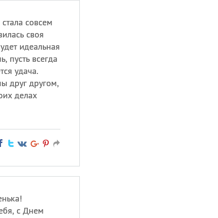
 стала совсем
вилась своя
будет идеальная
ь, пусть всегда
тся удача.
ы друг другом,
оих делах
нька!
бя, с Днем