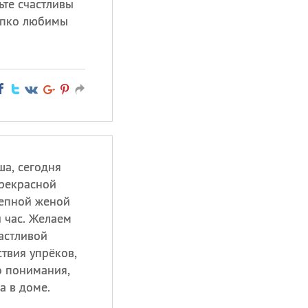
ьте счастливы
репко любимы
ша, сегодня
прекрасной
лепной женой
 час. Желаем
астливой
ствия упрёков,
о понимания,
а в доме.