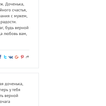
ж. Доченька,
ного счастья,
ания с мужем,
 радости.
г, будь верной
да любовь вам,
ая доченька,
перь у тебя
ть верной
очага