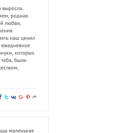
и выросла.
ем, родная.
й любви,
жения
зять наш ценил
е ежедневное
внуки, которых
 тебя, были
жеством,
аша маленькая