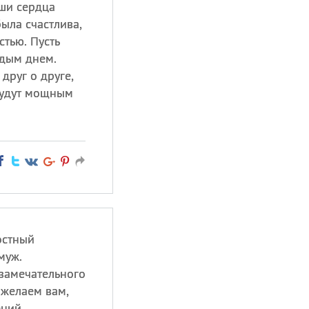
ши сердца
была счастлива,
тью. Пусть
ждым днем.
друг о друге,
будут мощным
остный
муж.
 замечательного
 желаем вам,
ений