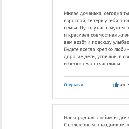
Милая доченька, сегодня ты
взрослой, теперь у тебя поя
семья. Пусть у вас с мужем 
и красивая совместная жизн
вам везёт и повсюду улыбае
Будьте всегда крепко любим
дорогие дети, успешны в св
и бесконечно счастливы.
Открытка
438
Наша родная, любимая доче
С волшебным праздником те