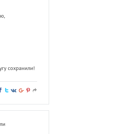
ю,
угу сохранили!
ли