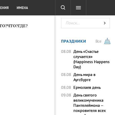
СОТА
DIGITAL
ТЕСТЫ
ЛЕНИЯ
ИМЕНА
КТО?ЧТО?ГДЕ?
ПРАЗДНИКИ
Все
08.08
День «Счастье
случается»
(Happiness Happens
Day)
08.08
День мира в
Аугсбурге
08.08
Ермолаев день
09.08
День святого
великомученика
Пантелеймона –
покровителя всех