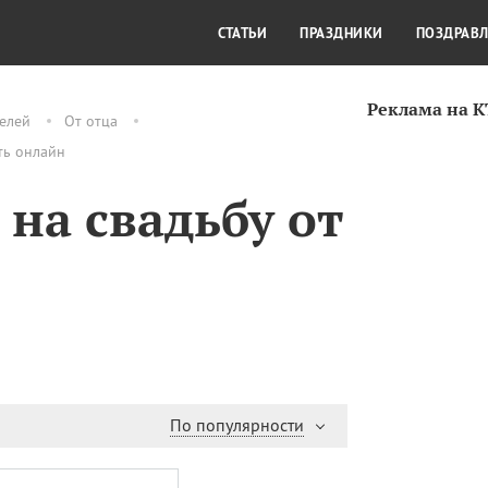
СТИЛЬ ЖИЗНИ
КУЛЬТУРА
КРА
СТАТЬИ
ПРАЗДНИКИ
ПОЗДРАВ
Реклама на 
елей
От отца
ть онлайн
на свадьбу от
По популярности