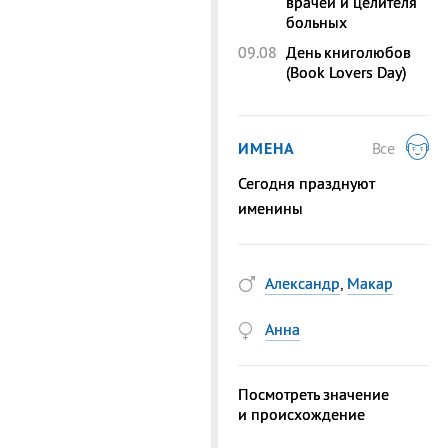
врачей и целителя
больных
09.08
День книголюбов
(Book Lovers Day)
ИМЕНА
Все
Сегодня празднуют
именины
Александр
,
Макар
Анна
Посмотреть значение
и происхождение