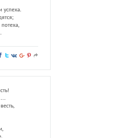
и успеха.
дятся;
 потеха,
.
сть!
ки…
весть,
и,
.