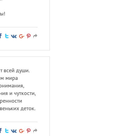
ы!
т всей души.
ам мира
понимания,
ния и чуткости,
кренности
веньких деток.