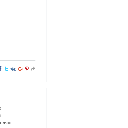
,
.
я.
вляю.