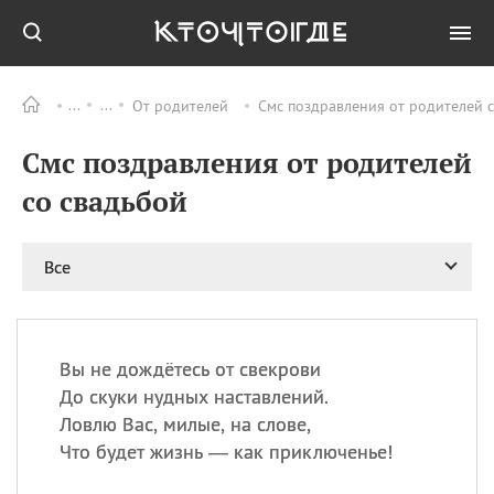
От родителей
Смс поздравления от родителей с
Все
ПРАЗДНИКИ
Смс поздравления от родителей
09.08
День памяти
великомученика и
со свадьбой
целителя Пантелеимона
11.08
Рождество святителя
Николая Чудотворца
Все
11.08
День «мусорной еды»
11.08
День полета на
воздушном шарике
Вы не дождётесь от свекрови
11.08
День Святой Клары —
До скуки нудных наставлений.
покровительницы
Ловлю Вас, милые, на слове,
телевидения
Что будет жизнь — как приключенье!