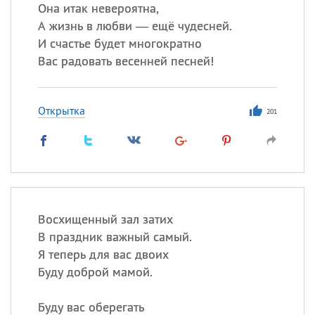
Все
ИМЕНА
Она итак невероятна,
А жизнь в любви — ещё чудесней.
Сегодня празднуют именины
И счастье будет многократно
Вас радовать весенней песней!
Герман
,
Иван
,
Клим
,
Еще
Анфиса
Открытка
201
Посмотреть значение
и
происхождение
Восхищенный зал затих
В праздник важный самый.
Я теперь для вас двоих
Буду доброй мамой.
Буду вас оберегать