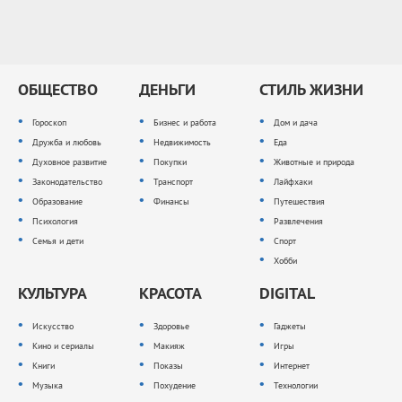
ОБЩЕСТВО
ДЕНЬГИ
СТИЛЬ ЖИЗНИ
Гороскоп
Бизнес и работа
Дом и дача
Дружба и любовь
Недвижимость
Еда
Духовное развитие
Покупки
Животные и природа
Законодательство
Транспорт
Лайфхаки
Образование
Финансы
Путешествия
Психология
Развлечения
Семья и дети
Спорт
Хобби
КУЛЬТУРА
КРАСОТА
DIGITAL
Искусство
Здоровье
Гаджеты
Кино и сериалы
Макияж
Игры
Книги
Показы
Интернет
Музыка
Похудение
Технологии