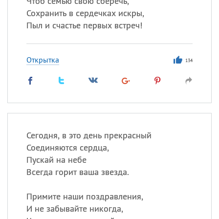
Чтоб семью свою сберечь,
Сохранить в сердечках искры,
Все
ИМЕНА
Пыл и счастье первых встреч!
Сегодня празднуют именины
Открытка
134
Александр
,
Макар
Анна
Посмотреть значение
и
происхождение
Сегодня, в это день прекрасный
Соединяются сердца,
Пускай на небе
Всегда горит ваша звезда.
Примите наши поздравления,
И не забывайте никогда,