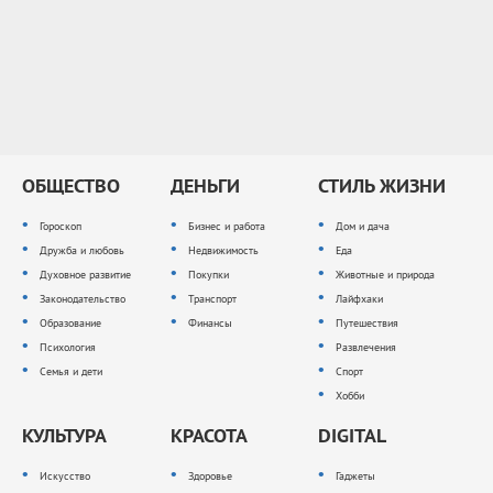
ОБЩЕСТВО
ДЕНЬГИ
СТИЛЬ ЖИЗНИ
Гороскоп
Бизнес и работа
Дом и дача
Дружба и любовь
Недвижимость
Еда
Духовное развитие
Покупки
Животные и природа
Законодательство
Транспорт
Лайфхаки
Образование
Финансы
Путешествия
Психология
Развлечения
Семья и дети
Спорт
Хобби
КУЛЬТУРА
КРАСОТА
DIGITAL
Искусство
Здоровье
Гаджеты