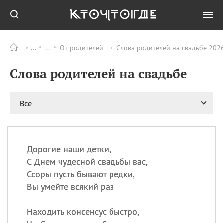
От родителей
Слова родителей на свадьбе 2026
Все
ПРАЗДНИКИ
Слова родителей на свадьбе
08.08
День «Счастье
случается» (Happiness
Happens Day)
Все
08.08
День мира в Аугсбурге
08.08
Ермолаев день
09.08
День святого
великомученика
Дорогие наши детки,
Пантелеймона –
С Днем чудесной свадьбы вас,
покровителя всех
Ссоры пусть бывают редки,
врачей и целителя
Вы умейте всякий раз
больных
09.08
День книголюбов (Book
Находить консенсус быстро,
Lovers Day)