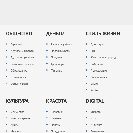
ОБЩЕСТВО
ДЕНЬГИ
СТИЛЬ ЖИЗНИ
Гороскоп
Бизнес и работа
Дом и дача
Дружба и любовь
Недвижимость
Еда
Духовное развитие
Покупки
Животные и природа
Законодательство
Транспорт
Лайфхаки
Образование
Финансы
Путешествия
Психология
Развлечения
Семья и дети
Спорт
Хобби
КУЛЬТУРА
КРАСОТА
DIGITAL
Искусство
Здоровье
Гаджеты
Кино и сериалы
Макияж
Игры
Книги
Показы
Интернет
Музыка
Похудение
Технологии