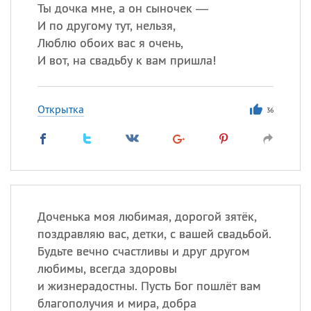
Все
ИМЕНА
Ты дочка мне, а он сыночек —
И по другому тут, нельзя,
Сегодня празднуют именины
Люблю обоих вас я очень,
И вот, на свадьбу к вам пришла!
Герман
,
Иван
,
Клим
,
Еще
Анфиса
Открытка
36
Посмотреть значение
и
происхождение
Доченька моя любимая, дорогой зятёк,
поздравляю вас, детки, с вашей свадьбой.
Будьте вечно счастливы и друг другом
любимы, всегда здоровы
и жизнерадостны. Пусть Бог пошлёт вам
благополучия и мира, добра