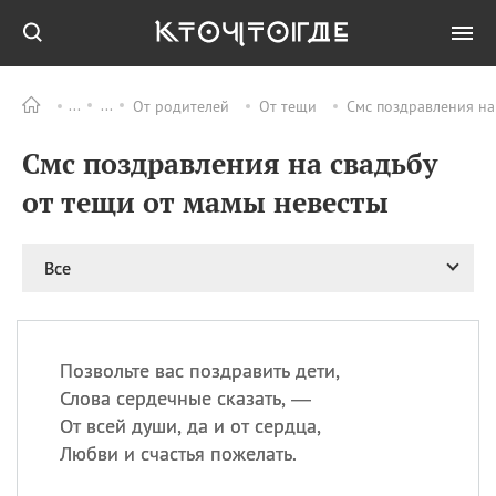
От родителей
От тещи
Смс поздравления на
Все
ПРАЗДНИКИ
Смс поздравления на свадьбу
09.08
День памяти
великомученика и
от тещи от мамы невесты
целителя Пантелеимона
11.08
Рождество святителя
Николая Чудотворца
Все
11.08
День «мусорной еды»
11.08
День полета на
воздушном шарике
Позвольте вас поздравить дети,
11.08
День Святой Клары —
Слова сердечные сказать, —
покровительницы
От всей души, да и от сердца,
телевидения
Любви и счастья пожелать.