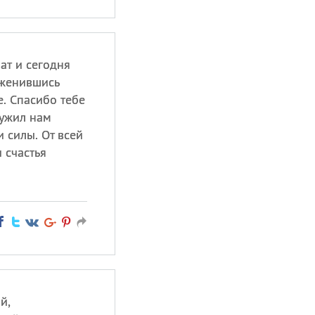
ат и сегодня
 женившись
. Спасибо тебе
лужил нам
 силы. От всей
 счастья
й,