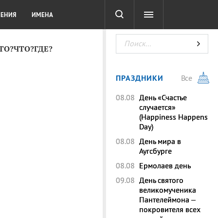
СОТА
DIGITAL
ТЕСТЫ
ЛЕНИЯ
ИМЕНА
КТО?ЧТО?ГДЕ?
ПРАЗДНИКИ
Все
08.08
День «Счастье
случается»
(Happiness Happens
Day)
08.08
День мира в
Аугсбурге
08.08
Ермолаев день
09.08
День святого
великомученика
Пантелеймона –
покровителя всех