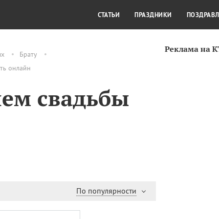
СТИЛЬ ЖИЗНИ
КУЛЬТУРА
КРА
СТАТЬИ
ПРАЗДНИКИ
ПОЗДРАВ
Реклама на 
ых
Брату
ить онлайн
нем свадьбы
По популярности