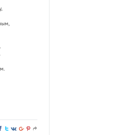
,
ным,
,
.
м.