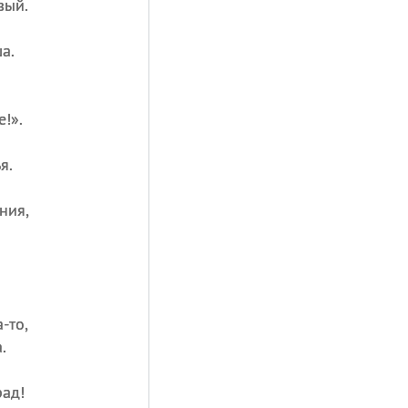
вый.
а.
!».
я.
ния,
-то,
.
рад!