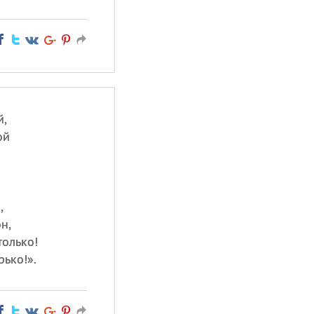
й,
ой
,
н,
только!
ько!».