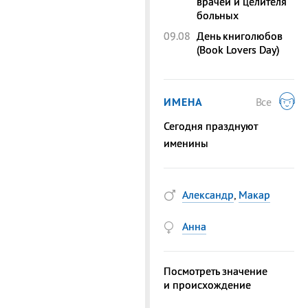
врачей и целителя
больных
09.08
День книголюбов
(Book Lovers Day)
ИМЕНА
Все
Сегодня празднуют
именины
Александр
,
Макар
Анна
Посмотреть значение
и происхождение