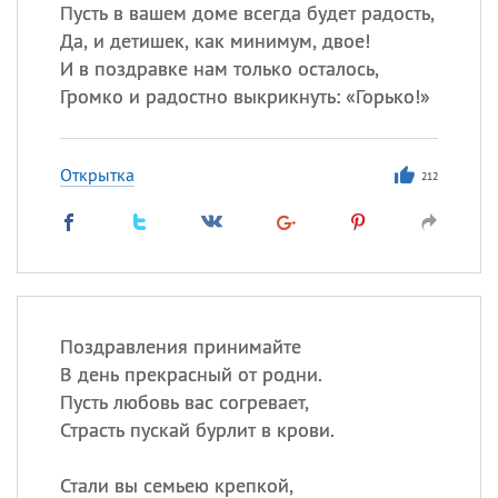
Все
ИМЕНА
Пусть в вашем доме всегда будет радость,
Да, и детишек, как минимум, двое!
Сегодня празднуют именины
И в поздравке нам только осталось,
Громко и радостно выкрикнуть: «Горько!»
Герман
,
Иван
,
Клим
,
Еще
Анфиса
Открытка
212
Посмотреть значение
и
происхождение
Поздравления принимайте
В день прекрасный от родни.
Пусть любовь вас согревает,
Страсть пускай бурлит в крови.
Стали вы семьею крепкой,