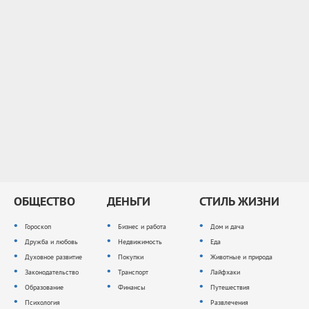
ОБЩЕСТВО
ДЕНЬГИ
СТИЛЬ ЖИЗНИ
Гороскоп
Бизнес и работа
Дом и дача
Дружба и любовь
Недвижимость
Еда
Духовное развитие
Покупки
Животные и природа
Законодательство
Транспорт
Лайфхаки
Образование
Финансы
Путешествия
Психология
Развлечения