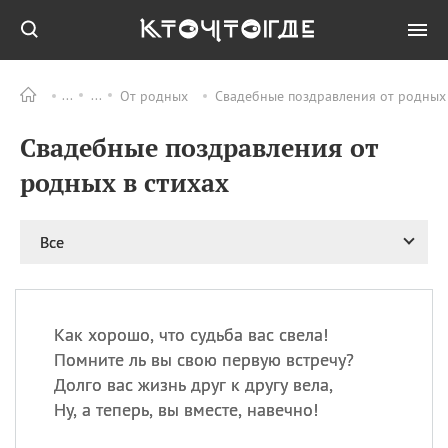
От родных
Свадебные поздравления от родных 
Все
ПРАЗДНИКИ
Свадебные поздравления от
09.08
День памяти
великомученика и
родных в стихах
целителя Пантелеимона
11.08
Рождество святителя
Николая Чудотворца
Все
11.08
День «мусорной еды»
11.08
День полета на
воздушном шарике
Как хорошо, что судьба вас свела!
11.08
День Святой Клары —
Помните ль вы свою первую встречу?
покровительницы
Долго вас жизнь друг к другу вела,
телевидения
Ну, а теперь, вы вместе, навечно!