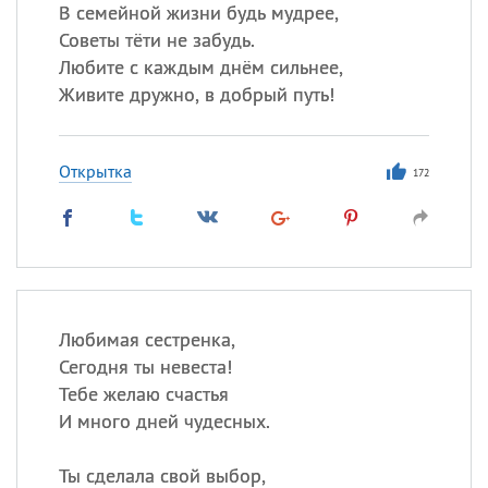
Все
ИМЕНА
В семейной жизни будь мудрее,
Советы тёти не забудь.
Сегодня празднуют именины
Любите с каждым днём сильнее,
Живите дружно, в добрый путь!
Акакий
,
Василий
,
Иван
,
Еще
Открытка
172
Алена
,
Анастасия
,
Антонина
,
Еще
Посмотреть значение
и
происхождение
Любимая сестренка,
Сегодня ты невеста!
Тебе желаю счастья
И много дней чудесных.
Ты сделала свой выбор,