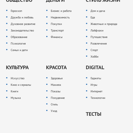
Гороскоп
Бизнес и работа
Дом и дача
Дружба и любовь
Недвижимость
Еда
Духовное развитие
Покупки
Животные и природа
Законодательство
Транспорт
Лайфхаки
Образование
Финансы
Путешествия
Психология
Развлечения
Семья и дети
Спорт
Хобби
КУЛЬТУРА
КРАСОТА
DIGITAL
Искусство
Здоровье
Гаджеты
Кино и сериалы
Макияж
Игры
Книги
Показы
Интернет
Музыка
Похудение
Технологии
Стиль
Уход
ТЕСТЫ