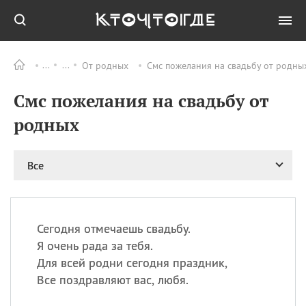
От родных
Смс пожелания на свадьбу от родны
Все
ПРАЗДНИКИ
Смс пожелания на свадьбу от
11.08
Рождество святителя
Николая Чудотворца
родных
11.08
День «мусорной еды»
11.08
День полета на
Все
воздушном шарике
12.08
Курбан Байрам —
праздник
жертвоприношения
Сегодня отмечаешь свадьбу.
12.08
День
Я очень рада за тебя.
Военно‑воздушных сил
Для всей родни сегодня праздник,
(День ВВС) РФ
Все поздравляют вас, любя.