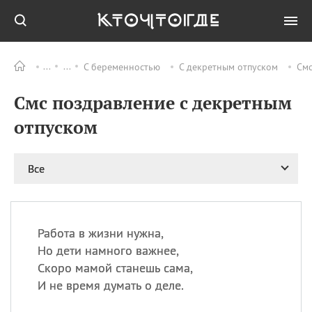
С беременностью
С декретным отпуском
Смс
Все
ПРАЗДНИКИ
Смс поздравление с декретным
09.08
День памяти жертв
атомной
отпуском
бомбардировки
Нагасаки
09.08
День переплетов
Все
09.08
Национальный женский
день
09.08
Национальный день
Работа в жизни нужна,
рисового пудинга
Но дети намного важнее,
09.08
День Дымняшки
Скоро мамой станешь сама,
(Smokey Bear Day)
И не время думать о деле.