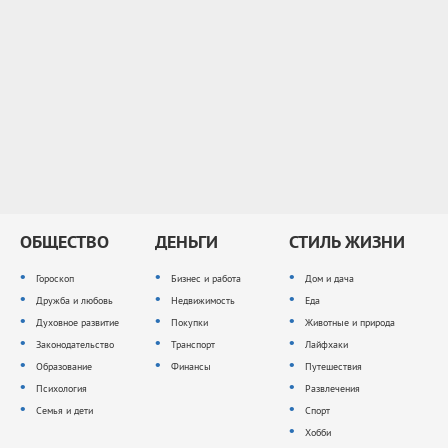
ОБЩЕСТВО
ДЕНЬГИ
СТИЛЬ ЖИЗНИ
Гороскоп
Бизнес и работа
Дом и дача
Дружба и любовь
Недвижимость
Еда
Духовное развитие
Покупки
Животные и природа
Законодательство
Транспорт
Лайфхаки
Образование
Финансы
Путешествия
Психология
Развлечения
Семья и дети
Спорт
Хобби