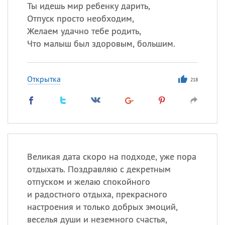
Все
ИМЕНА
Ты идешь мир ребенку дарить,
Отпуск просто необходим,
Сегодня празднуют именины
Желаем удачно тебе родить,
Что малыш был здоровым, большим.
Сергей
, Теодор,
Федор
Посмотреть значение
и
Открытка
происхождение
218
Великая дата скоро на подходе, уже пора
отдыхать. Поздравляю с декретным
отпуском и желаю спокойного
и радостного отдыха, прекрасного
настроения и только добрых эмоций,
веселья души и неземного счастья,