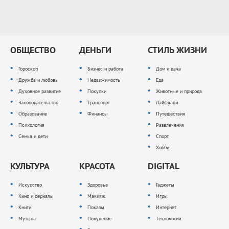
ОБЩЕСТВО
ДЕНЬГИ
СТИЛЬ ЖИЗНИ
Гороскоп
Бизнес и работа
Дом и дача
Дружба и любовь
Недвижимость
Еда
Духовное развитие
Покупки
Животные и природа
Законодательство
Транспорт
Лайфхаки
Образование
Финансы
Путешествия
Психология
Развлечения
Семья и дети
Спорт
Хобби
КУЛЬТУРА
КРАСОТА
DIGITAL
Искусство
Здоровье
Гаджеты
Кино и сериалы
Макияж
Игры
Книги
Показы
Интернет
Музыка
Похудение
Технологии