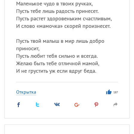
Маленькое чудо в твоих ручках,
Пусть тебе лишь радость принесет.
Все
ИМЕНА
Пусть растет здоровеньким счастливым,
Сегодня празднуют именины
И слово «мамочка» скорей произнесет.
Пусть твой малыш в мир лишь добро
Александр
,
Макар
приносит,
Анна
Пусть любит тебя сильно и всегда.
Желаю быть тебе отличной мамой,
И не грустить уж если вдруг беда.
Посмотреть значение
и
происхождение
Открытка
187