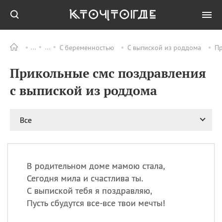
С беременностью
С выпиской из роддома
Пр
Все
ПРАЗДНИКИ
Прикольные смс поздравления
08.08
День «Счастье
случается» (Happiness
с выпиской из роддома
Happens Day)
08.08
День мира в Аугсбурге
Все
08.08
Ермолаев день
09.08
День святого
великомученика
Пантелеймона –
В родительном доме мамою стала,
покровителя всех
врачей и целителя
Сегодня мила и счастлива ты.
больных
С выпиской тебя я поздравляю,
09.08
День книголюбов (Book
Пусть сбудутся все-все твои мечты!
Lovers Day)