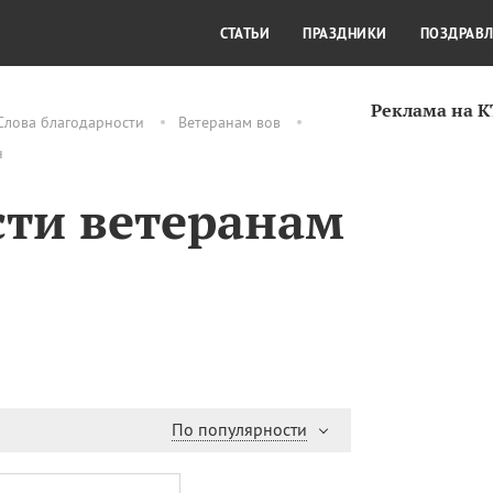
СТИЛЬ ЖИЗНИ
КУЛЬТУРА
КРА
СТАТЬИ
ПРАЗДНИКИ
ПОЗДРАВ
Реклама на 
Слова благодарности
Ветеранам вов
н
сти ветеранам
По популярности