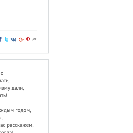
бо
ать,
изму дали,
ть!
аждым годом,
,
ас расскажем,
когда!