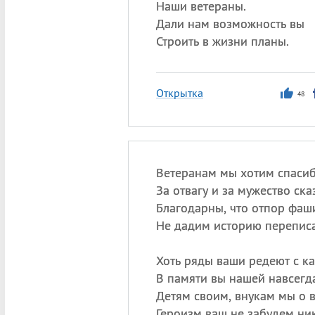
Наши ветераны.
Дали нам возможность вы
Строить в жизни планы.
Открытка
48
Ветеранам мы хотим спаси
За отвагу и за мужество сказ
Благодарны, что отпор фаш
Не дадим историю переписа
Хоть ряды ваши редеют с к
В памяти вы нашей навсегда
Детям своим, внукам мы о в
Героизм ваш не забудем ни