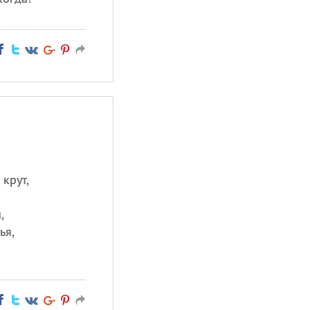
крут,
,
ья,