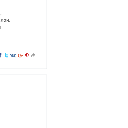
,
клон.
и
.