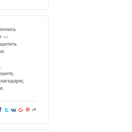
клонюсь
не —
ащитить
е.
,
ешите,
благодарю,
е.