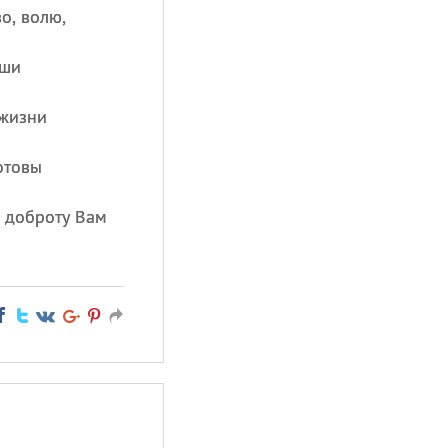
о, волю,
уши
 жизни
отовы
 доброту Вам