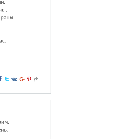
и.
ны,
 раны.
ас.
рим.
нь,