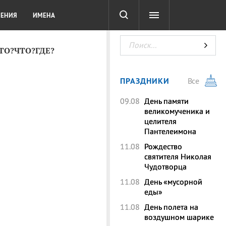
СОТА
DIGITAL
ТЕСТЫ
ЛЕНИЯ
ИМЕНА
КТО?ЧТО?ГДЕ?
ПРАЗДНИКИ
Все
09.08
День памяти
великомученика и
целителя
Пантелеимона
11.08
Рождество
святителя Николая
Чудотворца
11.08
День «мусорной
еды»
11.08
День полета на
воздушном шарике