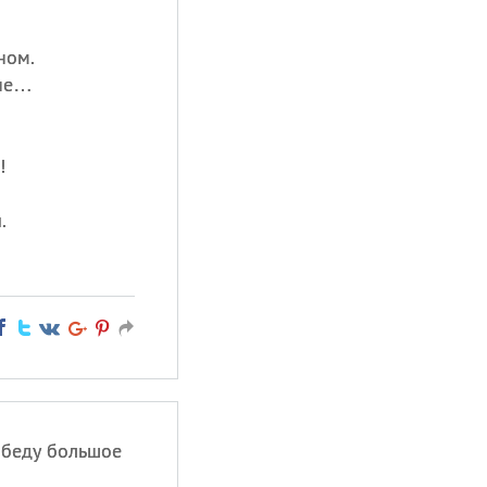
ном.
йне…
!
.
обеду большое