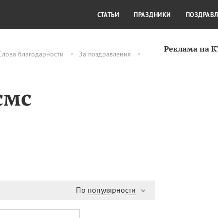
СТИЛЬ ЖИЗНИ
КУЛЬТУРА
КРА
СТАТЬИ
ПРАЗДНИКИ
ПОЗДРАВ
Реклама на 
Слова благодарности
За поздравления
смс
По популярности