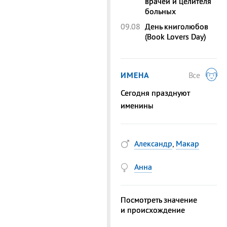
врачей и целителя
больных
09.08
День книголюбов
(Book Lovers Day)
ИМЕНА
Все
Сегодня празднуют
именины
Александр
,
Макар
Анна
Посмотреть значение
и происхождение