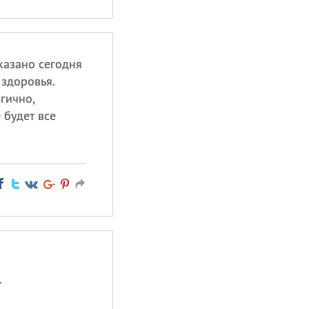
казано сегодня
 здоровья.
огично,
 будет все
.