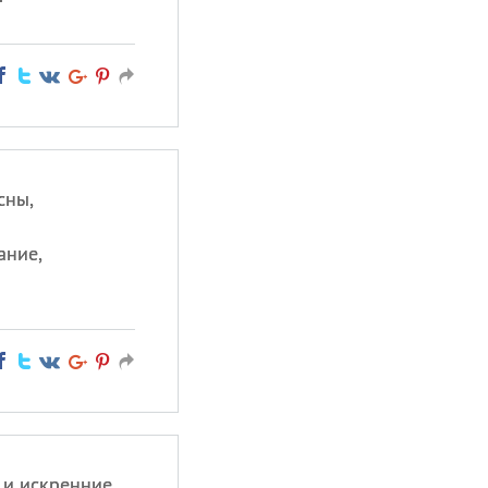
сны,
ание,
 и искренние