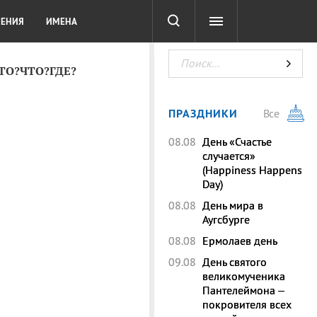
СОТА
DIGITAL
ТЕСТЫ
ЛЕНИЯ
ИМЕНА
КТО?ЧТО?ГДЕ?
ПРАЗДНИКИ
Все
08.08
День «Счастье
случается»
(Happiness Happens
Day)
08.08
День мира в
Аугсбурге
08.08
Ермолаев день
09.08
День святого
великомученика
Пантелеймона –
покровителя всех