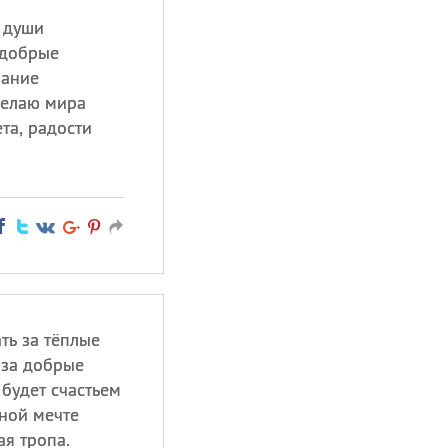
 души
 добрые
мание
желаю мира
та, радости
ть за тёплые
 за добрые
 будет счастьем
тной мечте
ая тропа.