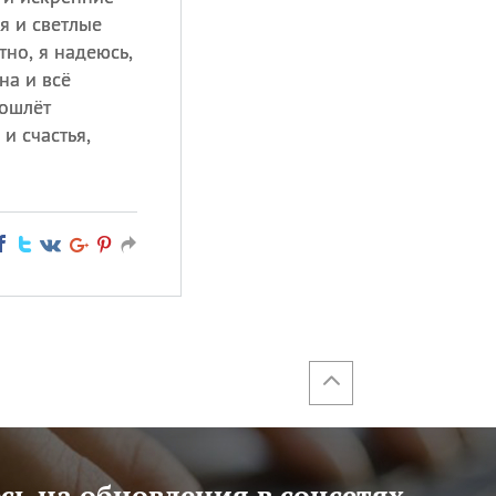
я и светлые
но, я надеюсь,
на и всё
пошлёт
и счастья,
ь на обновления в соцсетях