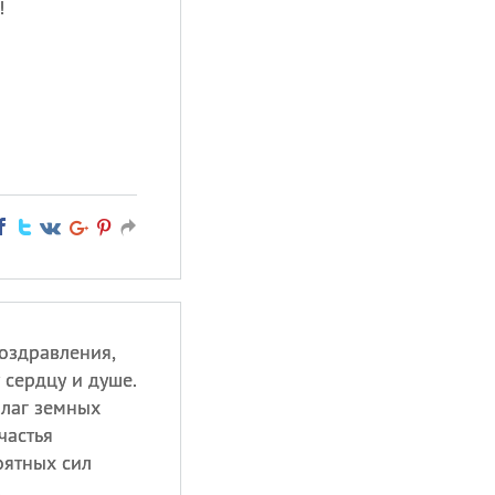
!
оздравления,
 сердцу и душе.
благ земных
частья
оятных сил
.