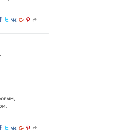
,
,
ровым,
ом.