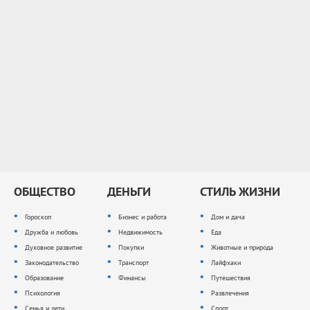
ОБЩЕСТВО
ДЕНЬГИ
СТИЛЬ ЖИЗНИ
Гороскоп
Бизнес и работа
Дом и дача
Дружба и любовь
Недвижимость
Еда
Духовное развитие
Покупки
Животные и природа
Законодательство
Транспорт
Лайфхаки
Образование
Финансы
Путешествия
Психология
Развлечения
Семья и дети
Спорт