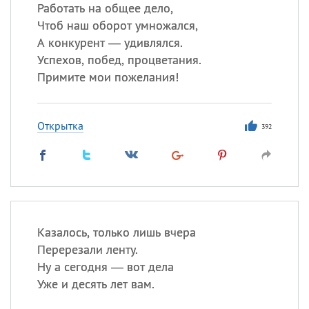
Работать на общее дело,
Чтоб наш оборот умножался,
А конкурент — удивлялся.
Все
ИМЕНА
Успехов, побед, процветания.
Сегодня празднуют именины
Примите мои пожелания!
Анатолий
, Афанасий,
Борис
Открытка
,
Еще
392
Кристина
Посмотреть значение
и
происхождение
Казалось, только лишь вчера
Перерезали ленту.
Ну а сегодня — вот дела
Уже и десять лет вам.