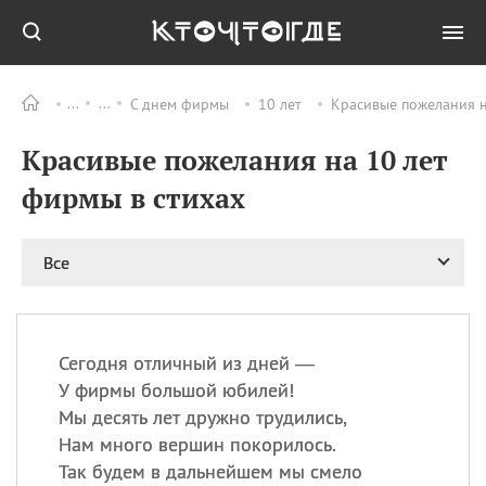
С днем фирмы
10 лет
Красивые пожелания н
Все
ПРАЗДНИКИ
Красивые пожелания на 10 лет
06.08
Преображение
Господне у западных
фирмы в стихах
христиан
06.08
День памяти
благоверных князей
Все
Бориса и Глеба, во
святом Крещении
Романа и Давида
07.08
День ассирийских
Сегодня отличный из дней —
мучеников
У фирмы большой юбилей!
07.08
Национальный день
Мы десять лет дружно трудились,
маяка
Нам много вершин покорилось.
07.08
Годовщина битвы при
Так будем в дальнейшем мы смело
Бояка