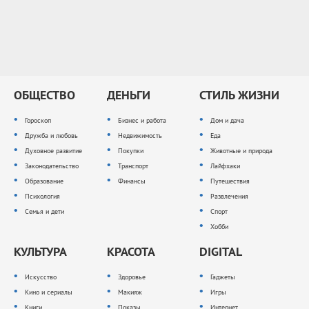
ОБЩЕСТВО
ДЕНЬГИ
СТИЛЬ ЖИЗНИ
Гороскоп
Бизнес и работа
Дом и дача
Дружба и любовь
Недвижимость
Еда
Духовное развитие
Покупки
Животные и природа
Законодательство
Транспорт
Лайфхаки
Образование
Финансы
Путешествия
Психология
Развлечения
Семья и дети
Спорт
Хобби
КУЛЬТУРА
КРАСОТА
DIGITAL
Искусство
Здоровье
Гаджеты
Кино и сериалы
Макияж
Игры
Книги
Показы
Интернет