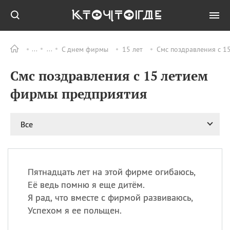
С днем фирмы
15 лет
Смс поздравления с 1
Все
ПРАЗДНИКИ
Смс поздравления с 15 летием
09.08
День памяти жертв
атомной
фирмы предприятия
бомбардировки
Нагасаки
09.08
День переплетов
Все
09.08
Национальный женский
день
09.08
Национальный день
Пятнадцать лет на этой фирме огибаюсь,
рисового пудинга
Её ведь помню я еще дитём.
09.08
День Дымняшки
Я рад, что вместе с фирмой развиваюсь,
(Smokey Bear Day)
Успехом я ее польщен.