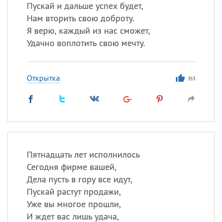
Все
ИМЕНА
Пускай и дальше успех будет,
Нам вторить свою доброту.
Сегодня празднуют именины
Я верю, каждый из нас сможет,
Удачно воплотить свою мечту.
Сергей
, Теодор,
Федор
Посмотреть значение
и
Открытка
происхождение
353
Пятнадцать лет исполнилось
Сегодня фирме вашей,
Дела пусть в гору все идут,
Пускай растут продажи,
Уже вы многое прошли,
И ждет вас лишь удача,