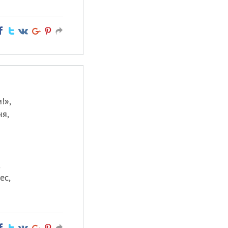
!»,
ня,
,
ес,