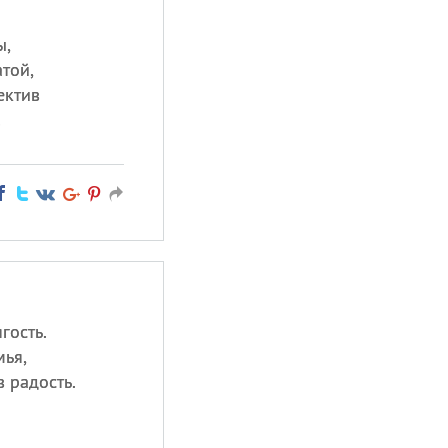
ы,
той,
ектив
!
гость.
ья,
в радость.