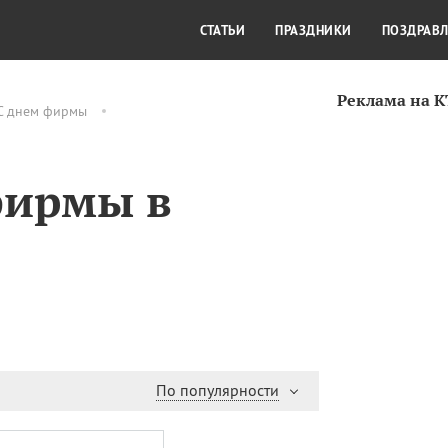
СТИЛЬ ЖИЗНИ
КУЛЬТУРА
КРА
СТАТЬИ
ПРАЗДНИКИ
ПОЗДРАВ
Реклама на 
С днем фирмы
фирмы в
По популярности