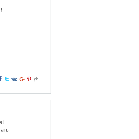
!
!
я!
тать