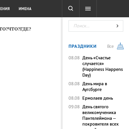
СОТА
DIGITAL
ТЕСТЫ
ЛЕНИЯ
ИМЕНА
КТО?ЧТО?ГДЕ?
ПРАЗДНИКИ
Все
08.08
День «Счастье
случается»
(Happiness Happens
Day)
08.08
День мира в
Аугсбурге
08.08
Ермолаев день
09.08
День святого
великомученика
Пантелеймона –
покровителя всех