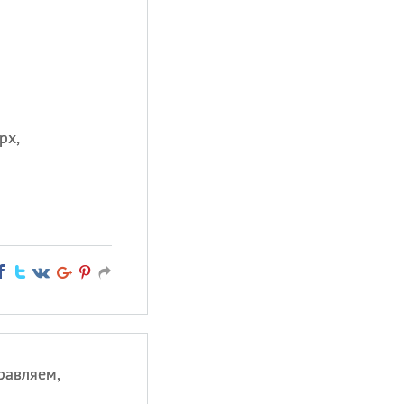
рх,
равляем,