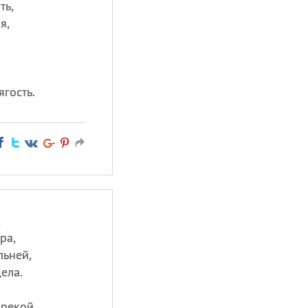
ть,
я,
ягость.
,
ра,
льней,
ела.
 рекой,