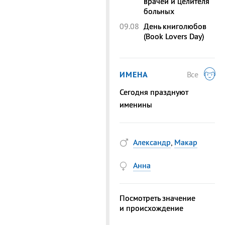
врачей и целителя
больных
09.08
День книголюбов
(Book Lovers Day)
ИМЕНА
Все
Сегодня празднуют
именины
Александр
,
Макар
Анна
Посмотреть значение
и происхождение