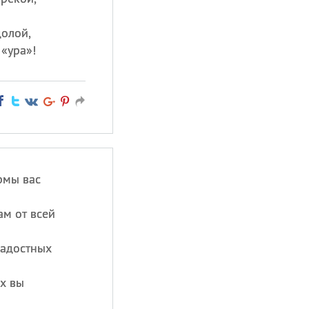
долой,
«ура»!
рмы вас
ам от всей
радостных
х вы