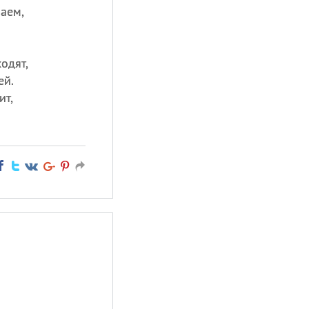
аем,
одят,
ей.
ит,