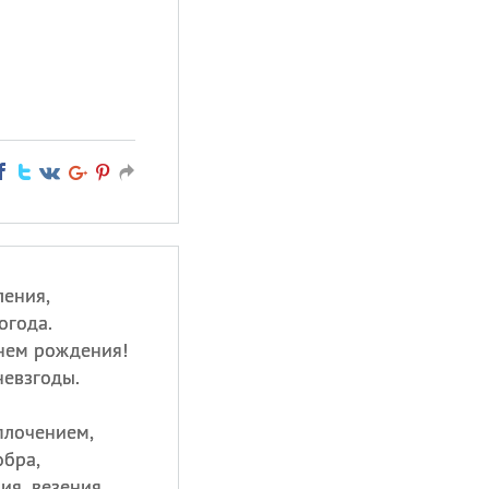
ления,
огода.
нем рождения!
невзгоды.
плочением,
обра,
я, везения.