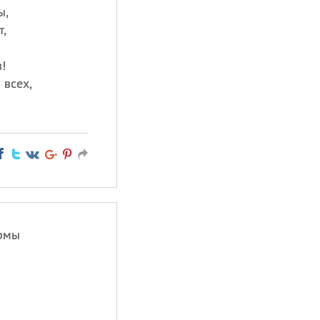
ы,
,
!
всех,
рмы