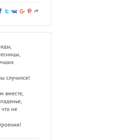
ряды,
ресницы,
учших
мы случился!
м вместе,
 паденье,
 что не
троения!