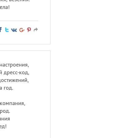
ела!
настроения,
 дресс-код,
достижений,
а год.
 компания,
арод.
ания
ед!