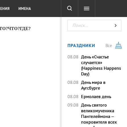
СОТА
DIGITAL
ТЕСТЫ
ЛЕНИЯ
ИМЕНА
КТО?ЧТО?ГДЕ?
ПРАЗДНИКИ
Все
08.08
День «Счастье
случается»
(Happiness Happens
Day)
08.08
День мира в
Аугсбурге
08.08
Ермолаев день
09.08
День святого
великомученика
Пантелеймона –
покровителя всех