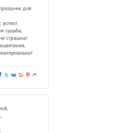
праздник для
 успех!
м судьба,
не страшна!
оцветания,
 материально!
той,
,
.