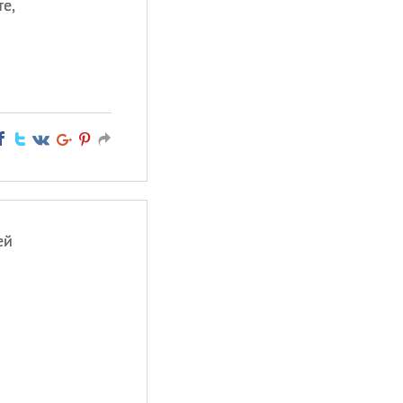
е,
ей