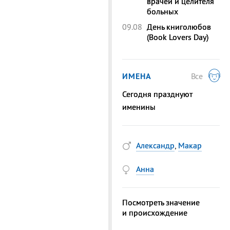
врачей и целителя
больных
09.08
День книголюбов
(Book Lovers Day)
ИМЕНА
Все
Сегодня празднуют
именины
Александр
,
Макар
Анна
Посмотреть значение
и происхождение