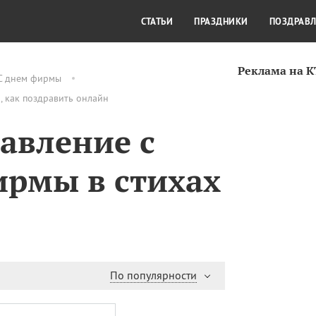
СТИЛЬ ЖИЗНИ
КУЛЬТУРА
КРА
СТАТЬИ
ПРАЗДНИКИ
ПОЗДРАВ
Реклама на 
С днем фирмы
 как поздравить онлайн
авление с
рмы в стихах
По популярности