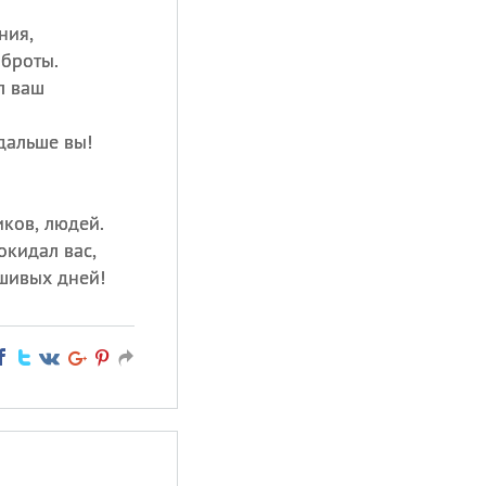
ния,
оброты.
л ваш
дальше вы!
ков, людей.
окидал вас,
шивых дней!