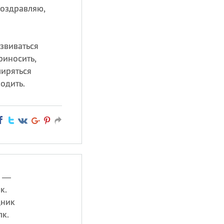
поздравляю,
звиваться
риносить,
ширяться
одить.
т —
к.
дник
к.