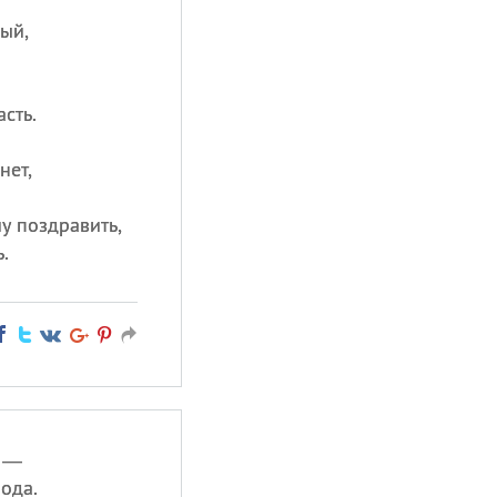
лый,
асть.
нет,
у поздравить,
.
ы —
ода.