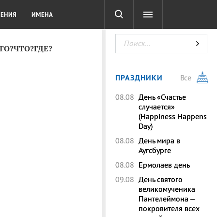
СОТА
DIGITAL
ТЕСТЫ
ЛЕНИЯ
ИМЕНА
КТО?ЧТО?ГДЕ?
ПРАЗДНИКИ
Все
08.08
День «Счастье
случается»
(Happiness Happens
Day)
08.08
День мира в
Аугсбурге
08.08
Ермолаев день
09.08
День святого
великомученика
Пантелеймона –
покровителя всех