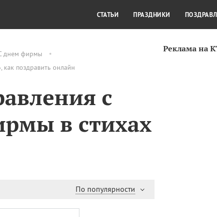
СТИЛЬ ЖИЗНИ
КУЛЬТУРА
КРА
СТАТЬИ
ПРАЗДНИКИ
ПОЗДРАВ
Реклама на 
С днем фирмы
, как поздравить онлайн
авления с
рмы в стихах
По популярности