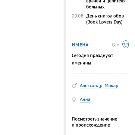
врачей и целителя
больных
09.08
День книголюбов
(Book Lovers Day)
ИМЕНА
Все
Сегодня празднуют
именины
Александр
,
Макар
Анна
Посмотреть значение
и происхождение