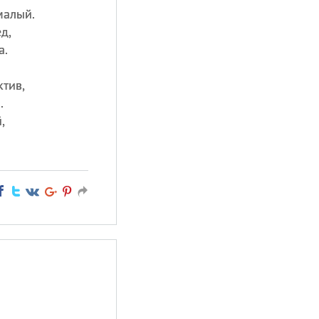
малый.
д,
а.
тив,
.
,