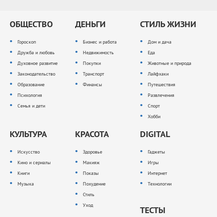
ОБЩЕСТВО
ДЕНЬГИ
СТИЛЬ ЖИЗНИ
Гороскоп
Бизнес и работа
Дом и дача
Дружба и любовь
Недвижимость
Еда
Духовное развитие
Покупки
Животные и природа
Законодательство
Транспорт
Лайфхаки
Образование
Финансы
Путешествия
Психология
Развлечения
Семья и дети
Спорт
Хобби
КУЛЬТУРА
КРАСОТА
DIGITAL
Искусство
Здоровье
Гаджеты
Кино и сериалы
Макияж
Игры
Книги
Показы
Интернет
Музыка
Похудение
Технологии
Стиль
Уход
ТЕСТЫ