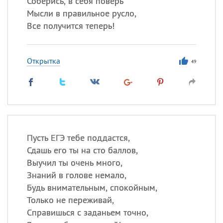
Соберись, в себя поверь
Мысли в правильное русло,
Все
ИМЕНА
Все получится теперь!
Сегодня празднуют именины
Открытка
49
Александр
,
Макар
Анна
Посмотреть значение
и
происхождение
Пусть ЕГЭ тебе поддастся,
Сдашь его ты на сто баллов,
Выучил ты очень много,
Знаний в голове немало,
Будь внимательным, спокойным,
Только не переживай,
Справишься с заданьем точно,