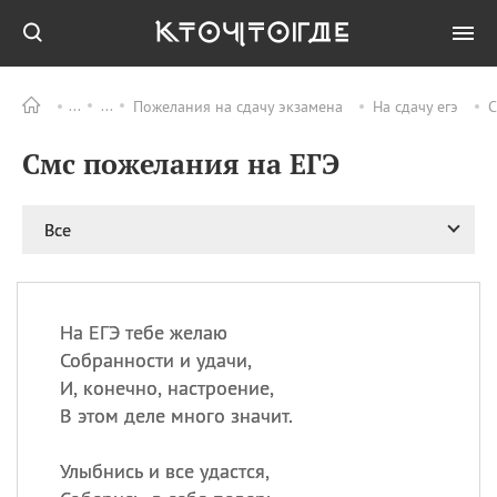
Пожелания на сдачу экзамена
На сдачу егэ
С
Все
ПРАЗДНИКИ
Смс пожелания на ЕГЭ
08.08
День «Счастье
случается» (Happiness
Happens Day)
Все
08.08
День мира в Аугсбурге
08.08
Ермолаев день
09.08
День святого
великомученика
На ЕГЭ тебе желаю
Пантелеймона –
Собранности и удачи,
покровителя всех
И, конечно, настроение,
врачей и целителя
В этом деле много значит.
больных
09.08
День книголюбов (Book
Улыбнись и все удастся,
Lovers Day)