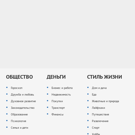
ОБЩЕСТВО
ДЕНЬГИ
СТИЛЬ ЖИЗНИ
Гороскоп
Бизнес и работа
Дом и дача
Дружба и любовь
Недвижимость
Еда
Духовное развитие
Покупки
Животные и природа
Законодательство
Транспорт
Лайфхаки
Образование
Финансы
Путешествия
Психология
Развлечения
Семья и дети
Спорт
Хобби