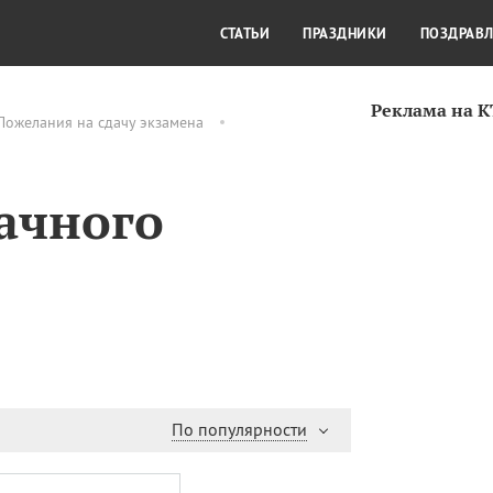
СТИЛЬ ЖИЗНИ
КУЛЬТУРА
КРА
СТАТЬИ
ПРАЗДНИКИ
ПОЗДРАВ
Реклама на 
Пожелания на сдачу экзамена
ачного
По популярности