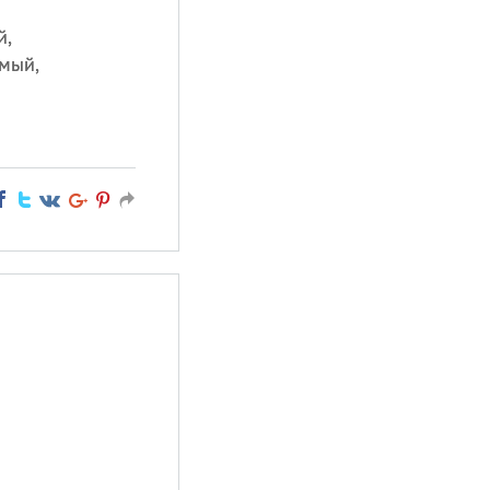
й,
имый,