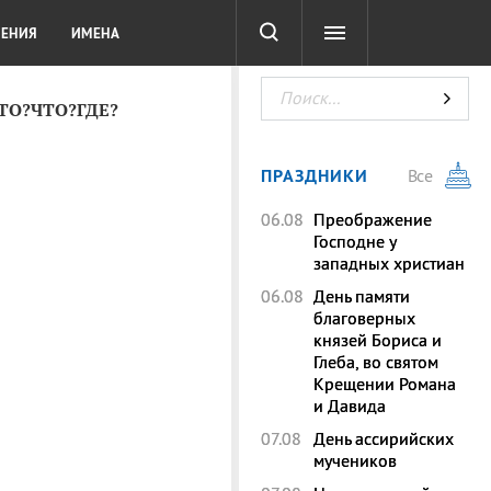
СОТА
DIGITAL
ТЕСТЫ
ЛЕНИЯ
ИМЕНА
КТО?ЧТО?ГДЕ?
ПРАЗДНИКИ
Все
06.08
Преображение
Господне у
западных христиан
06.08
День памяти
благоверных
князей Бориса и
Глеба, во святом
Крещении Романа
и Давида
07.08
День ассирийских
мучеников