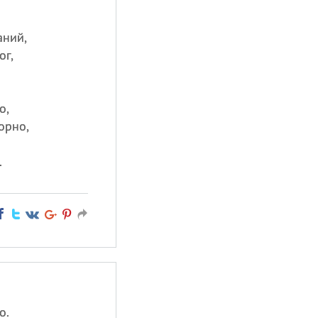
аний,
ог,
о,
орно,
.
о.