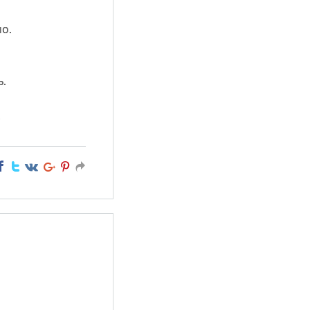
о.
ь.
!