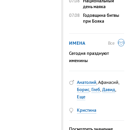
07.08
Национальный
день маяка
07.08
Годовщина битвы
при Бояка
ИМЕНА
Все
Сегодня празднуют
именины
Анатолий
, Афанасий,
Борис
,
Глеб
,
Давид
,
Еще
Кристина
Посмотреть значение