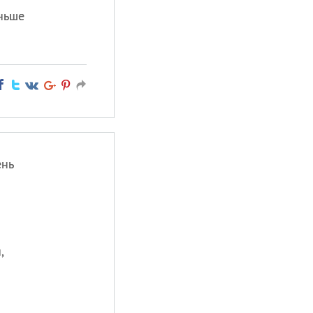
еньше
ень
,