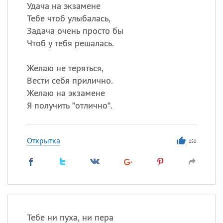
Удача на экзамене
Тебе чтоб улыбалась,
Все
ИМЕНА
Задача очень просто бы
Сегодня празднуют именины
Чтоб у тебя решалась.
Желаю не теряться,
Александр
,
Макар
Вести себя прилично.
Анна
Желаю на экзамене
Я получить ”отлично”.
Посмотреть значение
и
происхождение
Открытка
151
Тебе ни пуха, ни пера