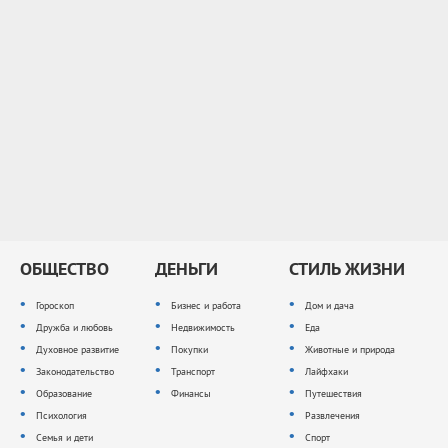
ОБЩЕСТВО
ДЕНЬГИ
СТИЛЬ ЖИЗНИ
Гороскоп
Бизнес и работа
Дом и дача
Дружба и любовь
Недвижимость
Еда
Духовное развитие
Покупки
Животные и природа
Законодательство
Транспорт
Лайфхаки
Образование
Финансы
Путешествия
Психология
Развлечения
Семья и дети
Спорт