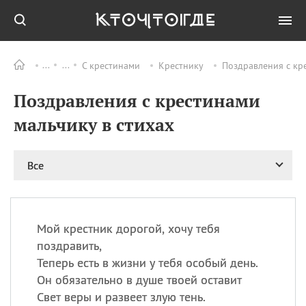
С крестинами
Крестнику
Поздравления с кре
Все
ПРАЗДНИКИ
Поздравления с крестинами
08.08
День «Счастье
случается» (Happiness
мальчику в стихах
Happens Day)
08.08
День мира в Аугсбурге
Все
08.08
Ермолаев день
09.08
День святого
великомученика
Пантелеймона –
Мой крестник дорогой, хочу тебя
покровителя всех
врачей и целителя
поздравить,
больных
Теперь есть в жизни у тебя особый день.
09.08
День книголюбов (Book
Он обязательно в душе твоей оставит
Lovers Day)
Свет веры и развеет злую тень.