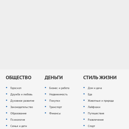
ОБЩЕСТВО
ДЕНЬГИ
СТИЛЬ ЖИЗНИ
Гороскоп
Бизнес и работа
Дом и дача
Дружба и любовь
Недвижимость
Еда
Духовное развитие
Покупки
Животные и природа
Законодательство
Транспорт
Лайфхаки
Образование
Финансы
Путешествия
Психология
Развлечения
Семья и дети
Спорт