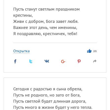
Пусть станут светлым праздником
Все
ИМЕНА
крестины,
Сегодня празднуют именины
Живи с добром, Бога завет любя.
Важнее этот день, чем именины,
Я поздравляю, крестничек, тебя!
Александр
,
Макар
Анна
Открытка
205
Посмотреть значение
и
происхождение
Сегодня с радостью я сына обрела,
Пусть не родного, но зато от Бога,
Пусть светлой будет длинная дорога,
Пусть много в жизни будет у него тепла.